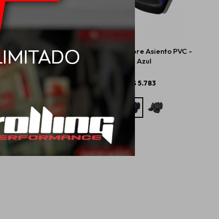
Cubre Volante - Negro
Sparco Cubre Asiento PVC -
Azul
USD
27,00
$
5.783