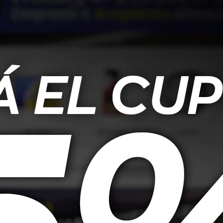
Volante - Rojo
Sparco Alfombra Completo -
Sparco 
Azul
29,00
USD
65,00