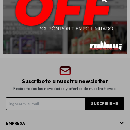
Av. Gral. Eugenio Garzón 656
Montevideo
,
Montevideo
Uruguay
2309 68 85 - 098 276 790
administracion@rolling.com.uy
Lunes a Viernes de 8:00 a 18:30 hs sábados 8:00 a 13:00 hs
Suscríbete a nuestra newsletter
Recibe todas las novedades y ofertas de nuestra tienda.
SUSCRIBIRME
EMPRESA