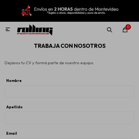
MI CUENTA
Menú
Nuevo!
Oportunidades!
Rolling Repuestos
0

TRABAJA CON NOSOTROS
Neumáticos
Dejanos tu CV y formá parte de nuestro equipo.
Llantas
Nombre
Lubricantes
Apellido
Aditivos
Email
Aerosoles