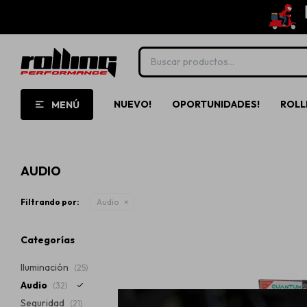
NUEVO!
OPORTUNIDADES!
ROLL
MENÚ
AUDIO
Filtrando por:
Audio
Categorías
Iluminación
(25)
Audio
(32)
Seguridad
(21)