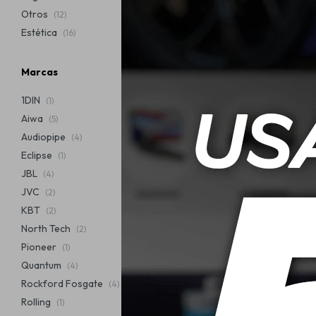
Otros
(12)
Estética
(16)
Marcas
1DIN
(1)
Quantum Radio
Aiwa
(5)
4GB+64GB
Audiopipe
(4)
USD
Eclipse
(1)
JBL
(4)
JVC
(2)
KBT
(2)
North Tech
(2)
Pioneer
(1)
Quantum
(4)
Rockford Fosgate
(4)
Rolling
(1)