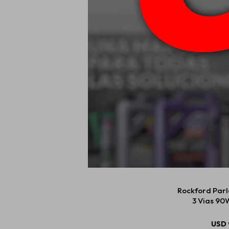
Aiwa Radio 
Pantalla 
USD
Rockford Parl
3 Vias 9
USD