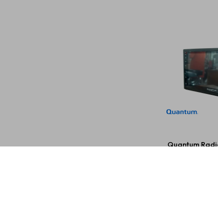
Quantum Radio
Usb WiFi Ca
LIin
USD