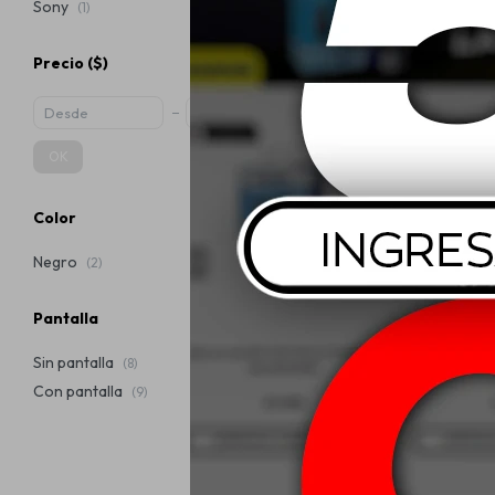
Sony
(1)
Precio
($)
Aiwa Subwoof
1
USD
OK
Color
Negro
(2)
Pantalla
Sin pantalla
(8)
Con pantalla
(9)