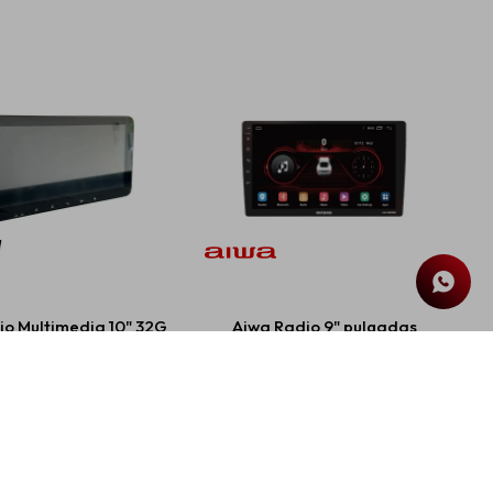
io Multimedia 10" 32G
Aiwa Radio 9" pulgadas
2 Ram
sistema Android 11.00
USD
350,00
USD
199,00