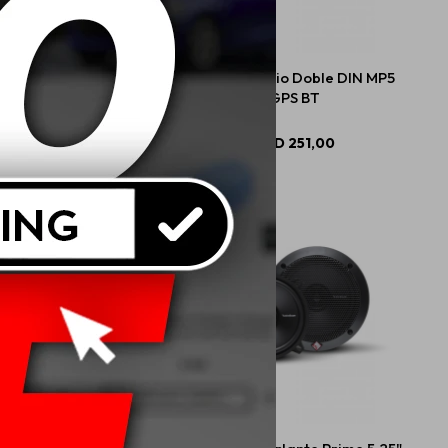
Retrovisor Dvr 10" Con
Eclipse Radio Doble DIN MP5
Camara
GPS BT
USD
99,00
USD
251,00