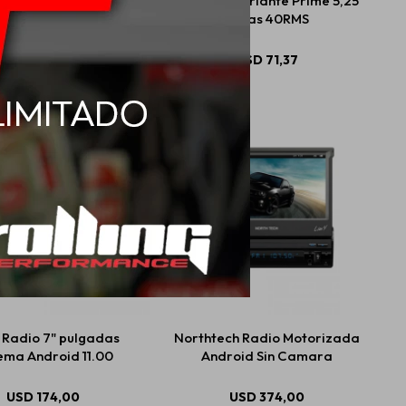
d Parlante Prime 4" 2
Rockford Parlante Prime 5,25"
vias
2 vias 40RMS
USD
71,37
USD
71,37
 Radio 7" pulgadas
Northtech Radio Motorizada
tema Android 11.00
Android Sin Camara
USD
174,00
USD
374,00