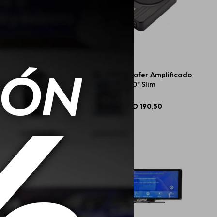
 Radio 9" Android 13
Aiwa Subwoofer Amplificado
4GB+64GB
10" Slim
USD
217,49
USD
190,50