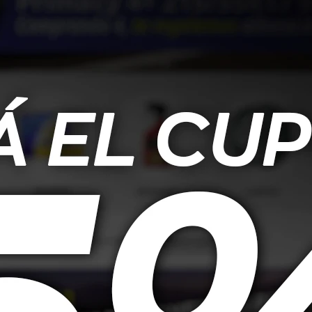
 7" Android 13
Quantum Radio 7" Android 13
Quantum
 8 Nucleos
6GB+128GB
202,50
USD
311,10