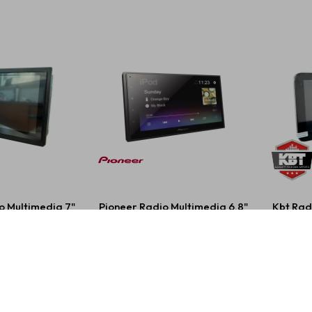
 Multimedia 7"
Pioneer Radio Multimedia 6.8"
Kbt Rad
rplay Mirror
Carplay/Androidauto
k/AmFm
196,00
USD
854,00