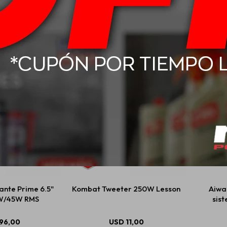
9" Base 1 DIN
Northtech Radio Panther 2
Rockfor
Desmontable
AM/FM/BT
236,00
$
1.769
ante Prime 6.5"
Kombat Tweeter 250W Lesson
Aiwa
0W/45W RMS
sis
96,00
USD
11,00