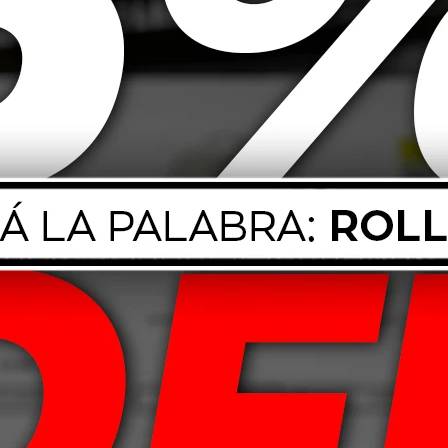
er Amplificado
Jvc Parlantes 6" 300W 2 vias
Espejo 
0"
250,34
USD
60,41