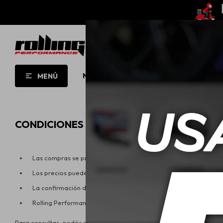
NUEVO!
OPORTUNIDADES!
ROLL
MENÚ
CONDICIONES DE COMPRA
Las compras se procesan una vez confirmado el pago.
Los precios pueden cambiar sin previo aviso.
La confirmación del pedido se enviará por email.
Rolling Performance se reserva el derecho de cancelar pedidos 
Para consultas, podés escribirnos a administracion@rolling.com.uy.