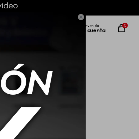

0
Como comprar
Preguntas frecuentes