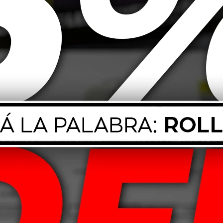
s de nuestro taller con la misma pasión y entusiasmo que en aquellos
venida y el compromiso de brindarle soluciones a medida para sus
 para satisfacer las demandas de nuestros clientes. Ofrecemos una
de neumáticos y llantas de primera calidad. Además, nos enorgullecemos
cantes, filtros y repuestos, hasta mecánica ligera, frenos, electricidad,
productos de estética automotriz.
nuestra máxima prioridad. Mantenemos los estándares de calidad más altos
a en óptimas condiciones, brindando seguridad y confort en cada
a, y renovamos nuestro compromiso de seguir siendo un socio confiable
ndimiento automotriz cobra vida!