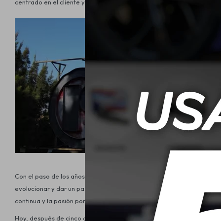
centrado en el cliente y en la búsqueda constante de la excelencia.
Con el paso de los años, Gomería Rolling se consolidó como un refer
evolucionar y dar un paso más allá. Nació así
Rolling Performance
,
continua y la pasión por ofrecer servicios automotrices de vanguardi
Hoy, después de cinco décadas de crecimiento ininterrumpido,
Roll