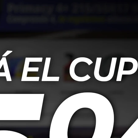
ente indiscutible en su campo. Sin embargo, en 2013, decidimos
 una nueva identidad que refleja nuestro compromiso con la mejora
a.
ing Performance
se erige como un líder en el mercado automotriz.