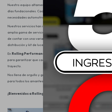
Nuestro equipo altamente capacitado y especializado abre las puerta
días fundacionales. Cada cliente que ingresa recibe una cálida bien
necesidades automotrices.
Nuestros servicios han ido expandiéndose y mejorando con el tiempo
amplia gama de servicios que incluyen alineación, balanceo, venta 
de contar con una variada oferta de productos y servicios, desde lubri
distribución y kit de luces led, cubreasientos y accesorios, así como 
En
Rolling Performance
, la satisfacción de nuestros clientes es 
para garantizar que cada vehículo que sale de nuestro taller lo hag
trayecto.
Nos llena de orgullo y gratitud celebrar estos 50 años de trayectori
para todos los amantes de los automóviles que nos eligen.
¡Bienvenidos a Rolling Performance, donde la pasión por el re