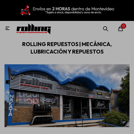
MI CUENTA
Menú
Nuevo!
Oportunidades!
Rolling Repuestos
0

ROLLING REPUESTOS | MECÁNICA,
Neumáticos
LUBRICACIÓN Y REPUESTOS
Llantas
Lubricantes
Aditivos
Aerosoles