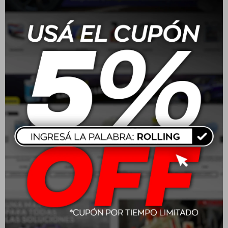
•
Cubiertas y llantas:
Opciones de alto rendimiento para asegurar
el mejor agarre en carretera.
¿Por qué elegir Rolling Repuestos?
•
Taller integrado y asesoramiento técnico:
No solo vendemos
repuestos; instalamos, diagnosticamos y resolvemos fallas de
mecánica ligera en nuestro propio local.
•
Marcas líderes del rubro:
Trabajamos con marcas reconocidas
internacionalmente como Motul y Mann Filter para asegurar el
máximo rendimiento de tu motor
•
Compromiso con tu seguridad:
Cada trabajo y pieza instalada
cumple con rigurosos estándares de calidad.