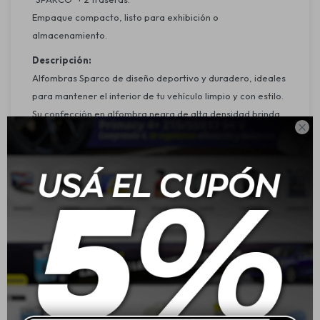
Empaque compacto, listo para exhibición o
almacenamiento.
Descripción:
Alfombras Sparco de diseño deportivo y duradero, ideales
para mantener el interior de tu vehículo limpio y con estilo.
Su confección en alfombra negra de alta densidad brinda

confort y protección, mientras que el diseño universal
asegura compatibilidad con la mayoría de los modelos de
autos.
Características:
Medida principal o tamaño: Alfombra delantera estándar
con ajuste universal.
Material y detalles estéticos: Alfombra negra 450G de alta
calidad con bordes definidos y logo “SPARCO” en las
piezas delanteras.
Propiedades destacadas: Antideslizante, duradera, fácil
de limpiar y resistente al desgaste.