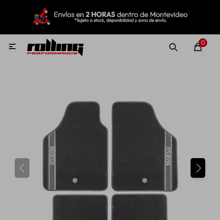
MI CUENTA
Menú
Nuevo!
Oportunidades!
Rolling Repuestos
0

Neumáticos
Llantas
Lubricantes
Aditivos
Aerosoles