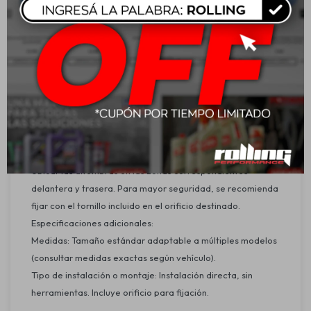
Beneficio principal: Protege el piso del auto mientras
aporta estilo deportivo al interior.
Compatibilidad o ajuste universal: Compatible con la
mayoría de los vehículos, con o sin acelerador de piso.
Refuerzos, acabados u otros beneficios adicionales:
Orificio en las alfombras delanteras para fijación por
tornillo, evitando desplazamientos.
Aplicación:
Ubicar las alfombras en las zonas correspondientes
delantera y trasera. Para mayor seguridad, se recomienda
fijar con el tornillo incluido en el orificio destinado.
Especificaciones adicionales:
Medidas: Tamaño estándar adaptable a múltiples modelos
(consultar medidas exactas según vehículo).
Tipo de instalación o montaje: Instalación directa, sin
herramientas. Incluye orificio para fijación.