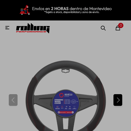
MI CUENTA
Menú
Nuevo!
Oportunidades!
Rolling Repuestos
0

Neumáticos
Llantas
Lubricantes
Aditivos
Aerosoles