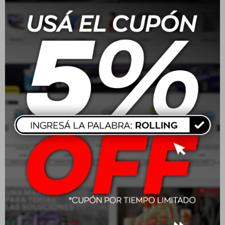
Compatible con la mayoría de los volantes estándar.
Características:
Tamaño: Compatible con volantes de 38 cm de diámetro
Material: Cuero sintético perforado + material confortable
Propiedades destacadas: Antideslizante, resistente a la
decoloración, material duradero
Beneficio principal: Confort superior, mejor agarre y
control al conducir
Compatibilidad: Ajuste universal para una amplia gama de
vehículos
Refuerzos: Secciones elevadas y diseño ergonómico para
una experiencia de manejo optimizada
Aplicación:Fácil instalación sin herramientas.Diseñada para
volantes estándar de 38 cm. Verificá las medidas antes de
comprar.
Especificaciones adicionales:
Medidas: Φ 38 cm