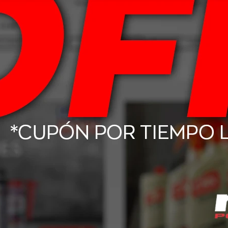
Productos que te pueden interesar
te - Gris
Sparco Alfombra Completo 4
Sparco C
piezas - Gris claro