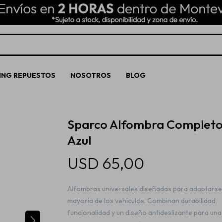
ING REPUESTOS
NOSOTROS
BLOG
Sparco Alfombra Completo
Azul
USD
65,00
Alfombras universales diseñadas para adaptarse 
mayoría de los vehículos. Combinan durabilidad,
funcionalidad y un diseño antideslizante para una