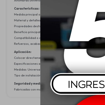
Alfombras universales diseñadas para adaptarse a la mayoría d
Características:
Medida principal o tamaño: Tamaño universal para vehículos est
Material y detalles estéticos: Fabricadas con materiales resis
Propiedades destacadas: Antideslizantes, resistentes al desgast
Beneficio principal: Protección del interior del vehículo, confort
Compatibilidad o ajuste universal: Compatibles con la mayoría d
Refuerzos, acabados u otros beneficios adicionales: Base antid
Aplicación:
Colocar directamente sobre el piso del vehículo. Se recomienda
Especificaciones adicionales:
Medidas: Universales – se adaptan a la mayoría de los vehículos
Tipo de instalación o montaje: Instalación directa, sin necesida
Seguridad y medioambiente:
Fabricadas con materiales de alta resistencia que facilitan su li