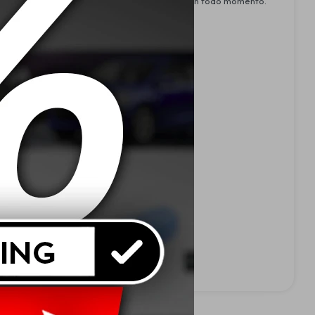
lizante para una experiencia segura y cómoda en todo momento.
.
eciclarse parcialmente al finalizar su uso.