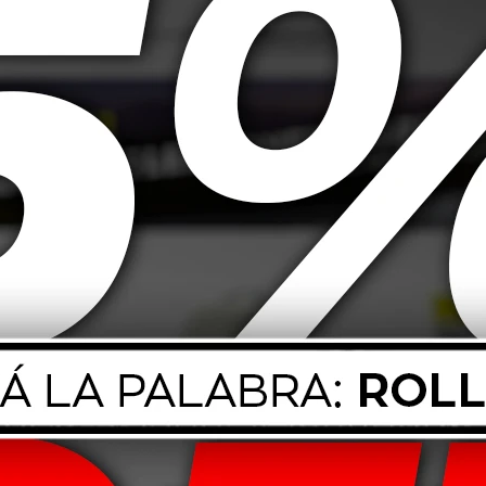
e los vehículos. Combinan durabilidad, funcionalidad y un diseño antides
ándar.
tentes, con acabado texturizado para mayor agarre.
e, ideales para todas las estaciones del año.
 al conducir y fácil mantenimiento.
e los modelos de autos.
eslizante para evitar movimientos, diseño que atrapa suciedad y humedad
 verificar medidas en caso de modelos muy específicos.
.
d de herramientas.
mpieza, prolongando su vida útil. No contienen elementos tóxicos y pueden r