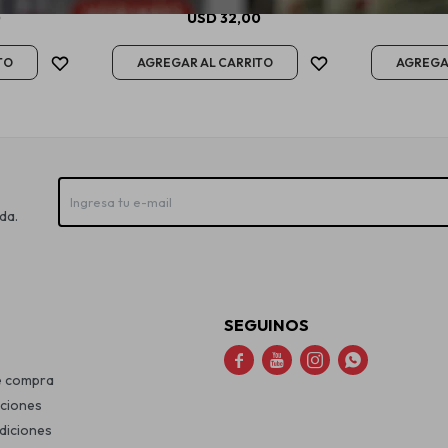
0
USD
32,00
da.
SEGUINOS




e compra
uciones
diciones