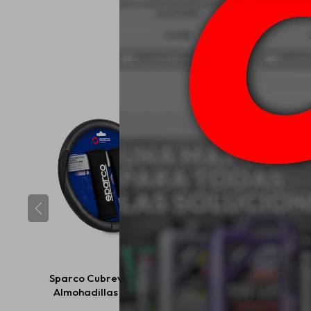
Sparco Cubrevolante +
Sparco Cubre Volan
Almohadillas - Negro