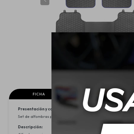
FICHA
Presentación y contenido:
Set de alfombras para auto que incluye 2 alfombras delanteras y
Descripción: