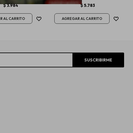
$
3.984
$
5.783
SUSCRIBIRME