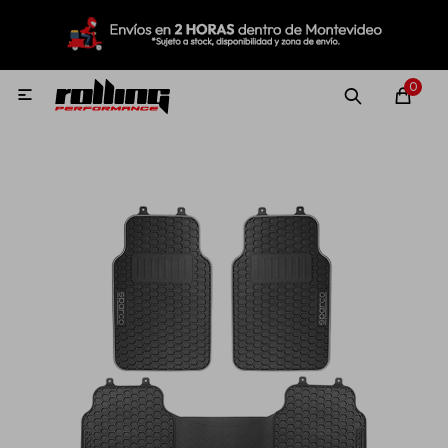
MI CUENTA
Menú
Nuevo!
Oportunidades!
Rolling Repuestos
0

Neumáticos
Llantas
Lubricantes
Aditivos
Aerosoles