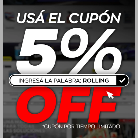
Características:
Medida: Diámetro disponible en 37 cm (S) y 38 cm (M)
Material: Superficie texturada con detalles deportivos
Propiedades destacadas: Antideslizante, resistente y de
fácil instalación
Beneficio principal: Mejor control del volante y mayor
confort durante la conducción
Compatibilidad: Ajuste universal para una amplia gama de
modelos de vehículos
Refuerzos: Zonas con grip adicional que optimizan la
sujeción
Aplicación:
Fácil de colocar gracias al material elástico. No se
requieren herramientas.Compatible con volantes estándar
de 37 y 38 cm. Recomendamos verificar el tamaño antes
de la compra.
Especificaciones adicionales:
Medidas: Ø 37 cm (talle S) / Ø 38 cm (talle M)