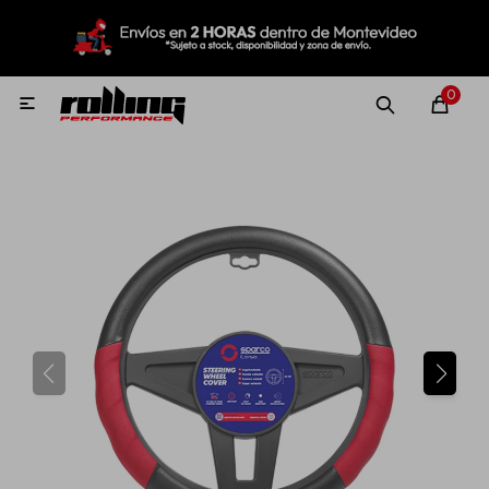
MI CUENTA
Menú
Nuevo!
Oportunidades!
Rolling Repuestos
0

Neumáticos
Llantas
Lubricantes
Aditivos
Aerosoles