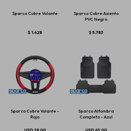
Sparco Cubre Volante
Sparco Cubre Asiento
PVC Negro
Estética automotriz
$
1.428
$
5.783
Accesorios
Baterías
Repuestos
Servicios
Sparco Cubre Volante -
Sparco Alfombra
Rojo
Completo - Azul
USD
29,00
USD
65,00