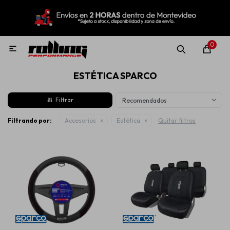
MI CUENTA
Menú
Nuevo!
Oportunidades!
Rolling Repuestos
0

ESTÉTICA SPARCO
Neumáticos
Recomendados
Llantas
Filtrando por:
Accesorios
Estética
Quitar filtros
Lubricantes
Aditivos
Aerosoles