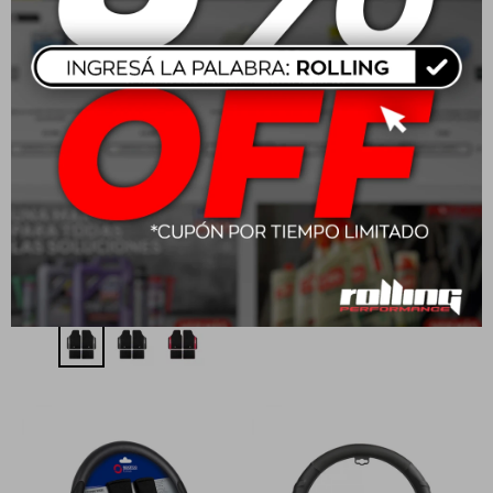
Sparco Alfombra
Sparco Cubre Asiento -
Completo 4 piezas - Gris
Azul
claro
USD
32,00
$
3.984