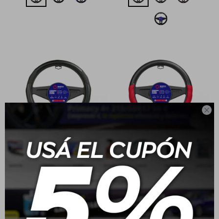

Sparco Cubre Volante
Sparco Cubre Volante
Negro
USD
29,00
USD
24,00