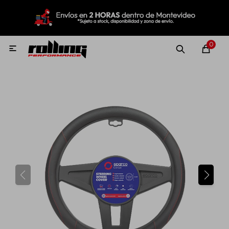
MI CUENTA
Menú
Nuevo!
Oportunidades!
Rolling Repuestos
0

Neumáticos
Llantas
Lubricantes
Aditivos
Aerosoles