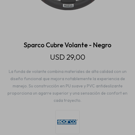
Estética automotriz
Accesorios
Sparco Cubre Volante - Negro
USD
29,00
Baterías
La funda de volante combina materiales de alta calidad con un
diseño funcional que mejora notablemente la experiencia de
Repuestos
manejo. Su construcción en PU suave y PVC antideslizante
proporciona un agarre superior y una sensación de confort en
cada trayecto.
Servicios