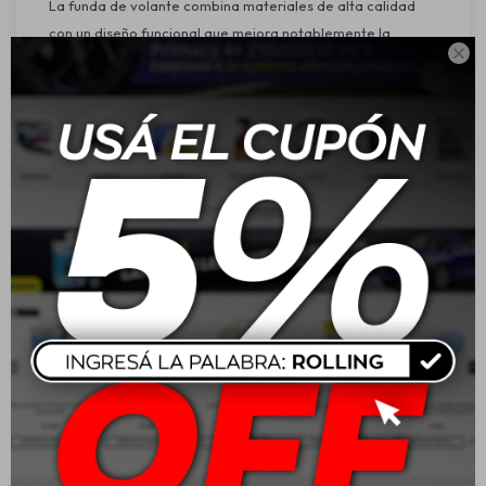
La funda de volante combina materiales de alta calidad
con un diseño funcional que mejora notablemente la

experiencia de manejo. Su construcción en PU suave y PVC
antideslizante proporciona un agarre superior y una
sensación de confort en cada trayecto. De ajuste
universal, se adapta fácilmente a una amplia gama de
vehículos.
Características:
Tamaño: Compatible con volantes estándar (38 cm)
Material: PU suave al tacto + PVC antideslizante
Propiedades destacadas: Antideslizante, resistente a la
decoloración, materiales duraderos
Beneficio principal: Confort supremo y agarre seguro
Compatibilidad: Ajuste universal para múltiples marcas y
modelos
Refuerzos: Secciones elevadas para mejor control del
volante