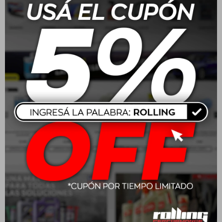
Wurth Kit Limpieza 16
Wurth Restaurador De
Piezas Con Bolso
Plastico Express 250ml
$
1.099
$
1.145