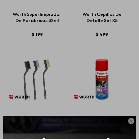
Wurth Superlimpiador
Wurth Cepillos De
De Parabrisas 32ml
Detalle Set X5
Estética automotriz
$
199
$
499
Accesorios
Baterías
Repuestos
Servicios
Wurth Cepillos De
Wurth Limpiador A/C

Alambre Set X3
HSW200 Plus Lavanda
$
99
$
513