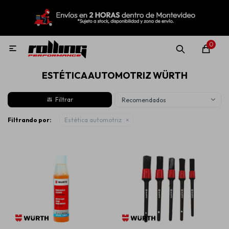
MI CUENTA
Menú
Nuevo!
Oportunidades!
Rolling Repuestos
0

ESTÉTICA AUTOMOTRIZ WÜRTH
Neumáticos
Recomendados
Llantas
Filtrando por:
Estética automotriz
Lubricantes
Aditivos
Aerosoles