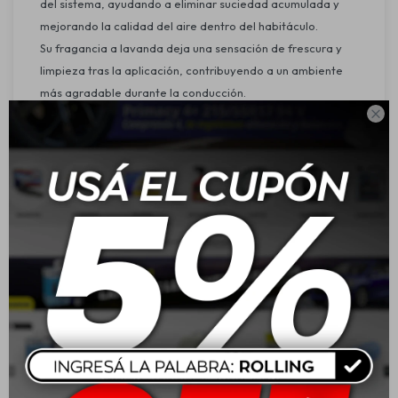
del sistema, ayudando a eliminar suciedad acumulada y
mejorando la calidad del aire dentro del habitáculo.
Su fragancia a lavanda deja una sensación de frescura y
limpieza tras la aplicación, contribuyendo a un ambiente
más agradable durante la conducción.

Características:
Producto específico para la limpieza del sistema de aire
acondicionado.
Base química: hidrocarbonato.
Fragancia agradable a lavanda.
Color transparente.
Fácil aplicación mediante aerosol.
Mejora la calidad del aire en el interior del vehículo.
Especificaciones técnicas:
Contenido: 200 ml.
Peso del contenido: 0,2 kg.
Densidad: 0,91 g/cm³.