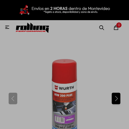
MI CUENTA
Menú
Nuevo!
Oportunidades!
Rolling Repuestos
0

Neumáticos
Llantas
Lubricantes
Aditivos
Aerosoles