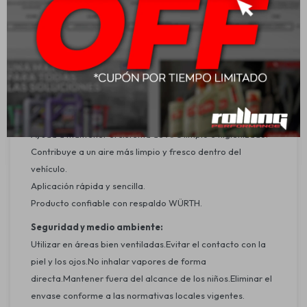
Vida útil desde la producción: 12 meses.
Aplicación:
Indicado para la limpieza del sistema de aire
acondicionado del vehículo en general.Aplicar siguiendo
las instrucciones del fabricante para asegurar una
correcta limpieza e higiene del sistema.
Beneficios:
Ayuda a mantener el sistema de A/C limpio e higienizado.
Contribuye a un aire más limpio y fresco dentro del
vehículo.
Aplicación rápida y sencilla.
Producto confiable con respaldo WÜRTH.
Seguridad y medio ambiente:
Utilizar en áreas bien ventiladas.Evitar el contacto con la
piel y los ojos.No inhalar vapores de forma
directa.Mantener fuera del alcance de los niños.Eliminar el
envase conforme a las normativas locales vigentes.