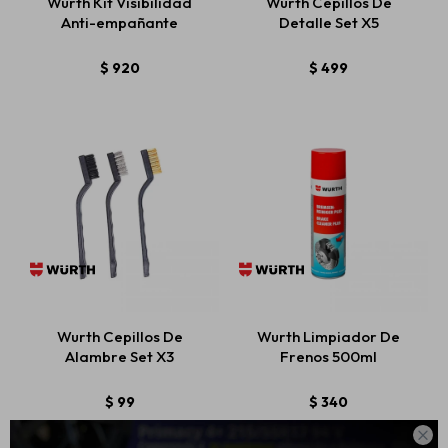
Wurth Kit Visibilidad
Wurth Cepillos De
Anti-empañante
Detalle Set X5
$
920
$
499
Wurth Cepillos De
Wurth Limpiador De
Alambre Set X3
Frenos 500ml
$
99
$
340
