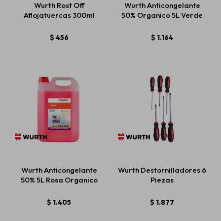
Wurth Rost Off
Wurth Anticongelante
Aflojatuercas 300ml
50% Organico 5L Verde
Estética automotriz
$
456
$
1.164
Accesorios
Baterías
Repuestos
Wurth Anticongelante
Wurth Destornilladores 6
Servicios
50% 5L Rosa Organico
Piezas
$
1.405
$
1.877