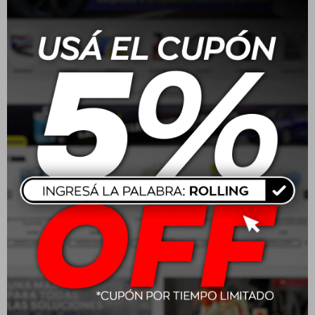
Wurth Limpiador A/C
Wurth Anticorrosivo 5L
HSW200 Plus Lavanda
Rosa
$
513
$
654