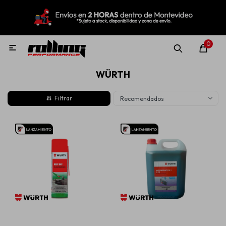
MI CUENTA
Menú
Nuevo!
Oportunidades!
Rolling Repuestos
0

WÜRTH
Neumáticos
Recomendados
Llantas
Lubricantes
Aditivos
Aerosoles