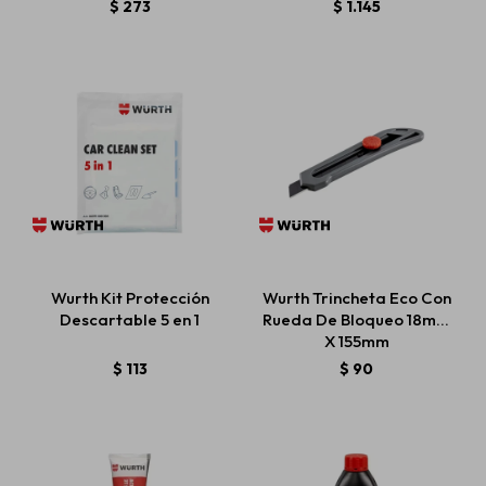
$
273
$
1.145
Wurth Kit Protección
Wurth Trincheta Eco Con
Descartable 5 en 1
Rueda De Bloqueo 18mm
X 155mm
$
113
$
90