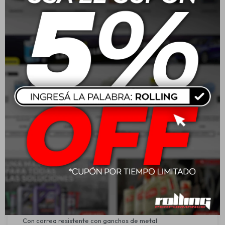
Descripción y utilidad:
Bolso de herramientas tubular resistente, ideal para
organizar, transportar y proteger equipos de trabajo.
Diseñado con materiales duraderos y de alta resistencia,
soporta hasta 25 kg de carga, brindando practicidad tanto
en talleres como en uso profesional.
Características:
Tipo: Bolso de herramientas tubular
Modelo: BOLSO DE HERR-TUBULAR-25KG
Dimensiones externas (anchura x profundidad x altura): 44
x 25 x 33 cm
Material: Nailon (poliamida)
Color: Negro y rojo
Capacidad de carga máxima: 25 kg
Peso del producto: 2,0 kg
Accesorios:
Con correa resistente con ganchos de metal