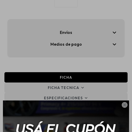
Envíos
Medios de pago
FICHA
FICHA TECNICA
ESPECIFICACIONES

Código:
0715930311
Presentación y contenido:
Bolso de herramientas x 1
unidad