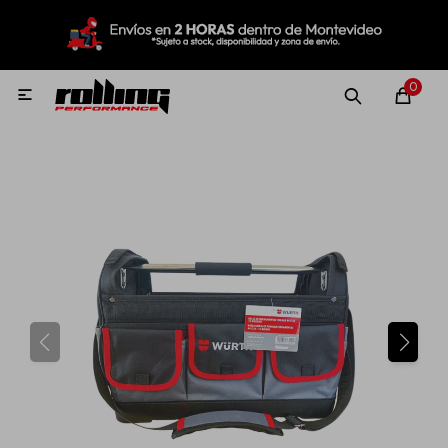
MI CUENTA
Menú
Nuevo!
Oportunidades!
Rolling Repuestos
0

Neumáticos
Llantas
Lubricantes
Aditivos
Aerosoles