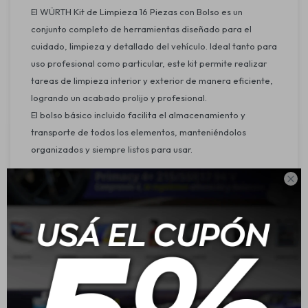
El WÜRTH Kit de Limpieza 16 Piezas con Bolso es un
conjunto completo de herramientas diseñado para el
cuidado, limpieza y detallado del vehículo. Ideal tanto para
uso profesional como particular, este kit permite realizar
tareas de limpieza interior y exterior de manera eficiente,
logrando un acabado prolijo y profesional.
El bolso básico incluido facilita el almacenamiento y
transporte de todos los elementos, manteniéndolos
organizados y siempre listos para usar.
Contenido del kit:

Bolso básico de transporte.
Kit de pinceles suaves x5.
Manopla de lavado.
Paño de microfibra.
Aplicadores de espuma x2.
Set de pinceles de acero x3.
Limpiador de rejillas.