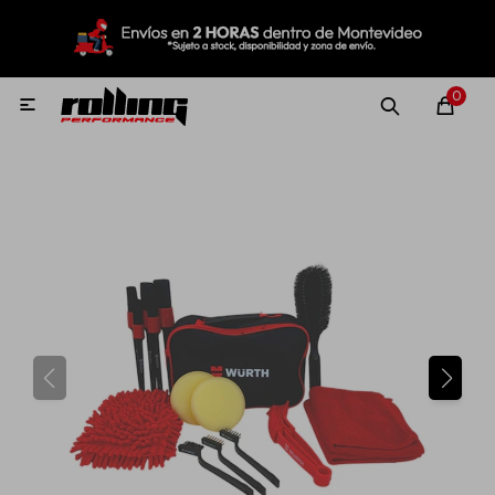
MI CUENTA
Menú
Nuevo!
Oportunidades!
Rolling Repuestos
0

Neumáticos
Llantas
Lubricantes
Aditivos
Aerosoles