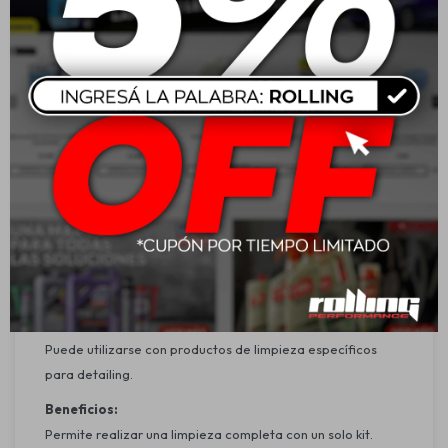
Cepillo para llantas.
Características:
Kit completo de limpieza automotor.
Herramientas aptas para diferentes superficies y niveles
de suciedad.
Incluye elementos para interior y exterior del vehículo.
Bolso práctico para guardado y transporte.
Calidad y respaldo de la marca WÜRTH.
Aplicación:
Recomendado para la limpieza y el mantenimiento de
autos, camionetas y otros vehículos.
Apto para llantas, rejillas de ventilación, carrocería,
interiores, tableros y detalles.
Puede utilizarse con productos de limpieza específicos
para detailing.
Beneficios:
Permite realizar una limpieza completa con un solo kit.