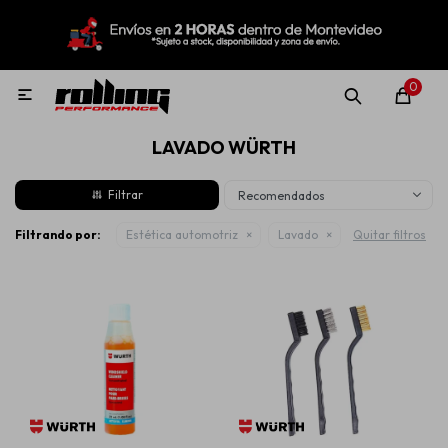
MI CUENTA
Menú
Nuevo!
Oportunidades!
Rolling Repuestos
0

LAVADO WÜRTH
Neumáticos
Recomendados
Llantas
Filtrando por:
Estética automotriz
Lavado
Quitar filtros
Lubricantes
Aditivos
Aerosoles