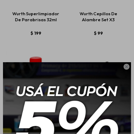
Wurth Superlimpiador
Wurth Cepillos De
De Parabrisas 32ml
Alambre Set X3
Estética automotriz
$
199
$
99
Accesorios
Baterías

Repuestos
Servicios
Wurth Limpiador A/C
Wurth Kit Limpieza 16
HSW200 Plus Lavanda
Piezas Con Bolso
$
513
$
1.099