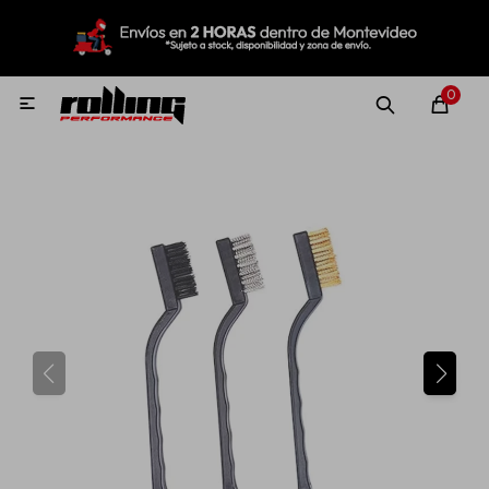
MI CUENTA
Menú
Nuevo!
Oportunidades!
Rolling Repuestos
0

Neumáticos
Llantas
Lubricantes
Aditivos
Aerosoles