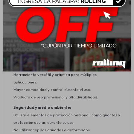
aplicaciones.
Aplicación:
Ideal para la limpieza de óxido, restos de pintura, suciedad
incrustada y residuos en piezas metálicas y otras
superficies.Apto para trabajos de mantenimiento,
mecánica, industria, taller y uso general.
Beneficios:
Permite trabajar con distintos materiales sin dañar la
superficie.
Herramienta versátil y práctica para múltiples
aplicaciones.
Mayor comodidad y control durante el uso.
Producto de uso profesional y alta durabilidad.
Seguridad y medio ambiente:
Utilizar elementos de protección personal, como guantes y
protección ocular, durante su uso.
No utilizar cepillos dañados o deformados.