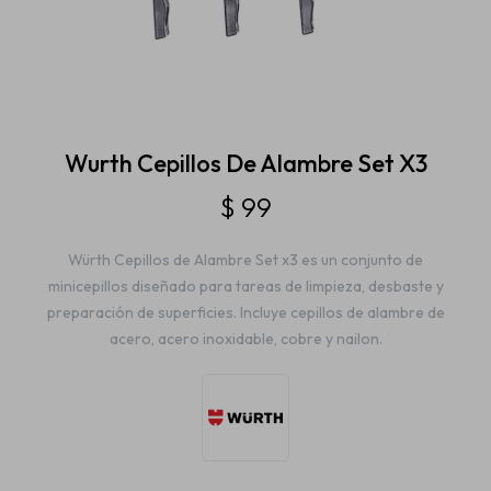
Estética automotriz
Accesorios
Wurth Cepillos De Alambre Set X3
$
99
Baterías
Würth Cepillos de Alambre Set x3 es un conjunto de
minicepillos diseñado para tareas de limpieza, desbaste y
Repuestos
preparación de superficies. Incluye cepillos de alambre de
acero, acero inoxidable, cobre y nailon.
Servicios