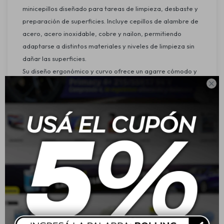
minicepillos diseñado para tareas de limpieza, desbaste y
preparación de superficies. Incluye cepillos de alambre de
acero, acero inoxidable, cobre y nailon, permitiendo
adaptarse a distintos materiales y niveles de limpieza sin
dañar las superficies.
Su diseño ergonómico y curvo ofrece un agarre cómodo y
seguro, reduciendo la carga de trabajo y mejorando la

eficiencia durante el uso, tanto en aplicaciones
profesionales como domésticas.
Características:
Set compuesto por tres minicepillos.
Incluye cepillos de alambre de acero, acero inoxidable,
cobre y nailon.
Diseño ergonómico y curvo para un agarre cómodo.
Reduce el esfuerzo del usuario y mejora la eficiencia del
trabajo.
Adecuado para diferentes tipos de superficies y