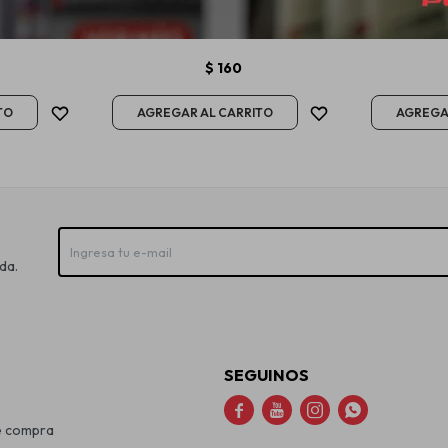
lambre Set
Senfineco Kit Mantenimiento
Koch Che
Cascos 2 X 80ml
Shine limp
$
160
da.
SEGUINOS




e compra