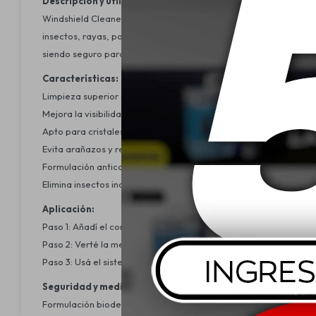
Descripción y utilidad:
Windshield Cleaner 1:100 Concentrate es un concentrado limpia-
insectos, rayas, polvo y suciedad intensa en una sola pasada, as
siendo seguro para el medio ambiente y el vehículo.
Características:
Limpieza superior del vidrio.
Mejora la visibilidad de día y de noche.
Apto para cristales de policarbonato; no daña lacas ni gomas.
Evita arañazos y reflejos en la superficie del vidrio.
Formulación anticalcárea que protege las escobillas de goma.
Elimina insectos incrustados, barro, resina y suciedad común adhe
Aplicación:
Paso 1: Añadí el concentrado al líquido limpia-parabrisas en prop
Paso 2: Verté la mezcla en el depósito del parabrisas del vehícul
Paso 3: Usá el sistema limpiaparabrisas normalmente para limpia
Seguridad y medio ambiente:
Formulación biodegradable y sin fosfatos, segura para el vehícu