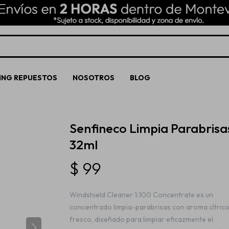
ING REPUESTOS
NOSOTROS
BLOG
Senfineco Limpia Parabrisa
32ml
$
99
Windshield Cleaner 1:100 Concentrate es un
concentrado limpia-parabrisas con aroma cítric
fresco, diseñado para limpiar eficazmente el