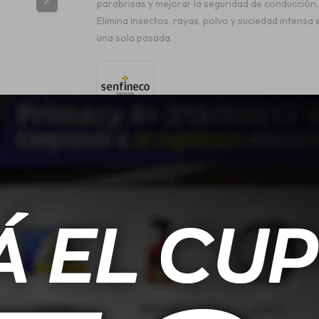
parabrisas y mejorar la seguridad de conducción.
Elimina insectos, rayas, polvo y suciedad intensa 
una sola pasada.
ESPECIFICACIONES
0, aroma cítrico