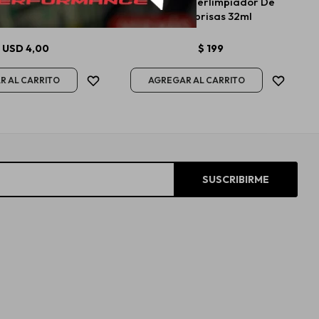
mie All Round Quick
Wurth Superlimpiador De
iador con cera 140ml
Parabrisas 32ml
USD
4,00
$
199
SUSCRIBIRME