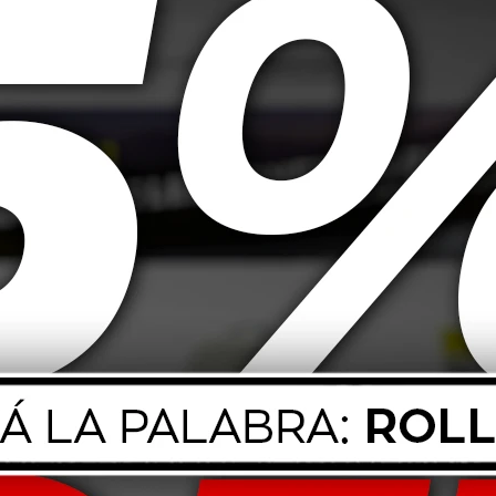
parabrisas con aroma cítrico fresco, diseñado para limpiar eficazmente el
egurando máxima visibilidad durante el día y la noche.Es neutro con caucho,
rida al cristal.
orción 1:100 (por ejemplo, 32 ml para 3,2 L de agua).
o.
r y eliminar la suciedad adherida.
lo y respetuosa con el medio ambiente.No daña las superficies de caucho, p