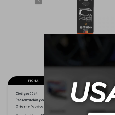
FICHA
FICHA TECNICA
Código:
9964
Presentación y contenido:
Concentrado limpia-parabrisas 1:10
Origen y fabricación:
Alemania