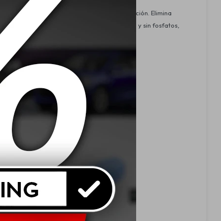
 parabrisas y mejorar la seguridad de conducción. Elimina
 pintura, plástico y plexiglás, biodegradable y sin fosfatos,
intura, plástico o plexiglás.