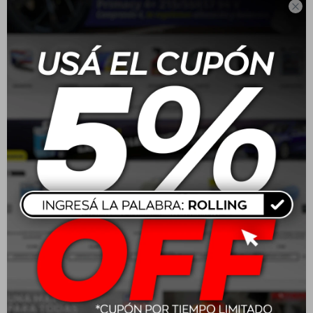

rápida y eficaz, renovando el aspecto original de las
superficies. Ideal para eliminar manchas y suciedad
acumulada en tapicerías de tela y alfombra. También
brinda excelentes resultados en superficies de semicuero,
vinilo, goma y plástico. No daña los materiales y deja un
acabado limpio sin residuos.
Características:
Limpia y desengrasa diversos materiales y superficies.
No deja residuos.
Secado rápido.
Neutro frente a cuero, imitaciones de cuero, textiles,
caucho y plástico.
Aplicación:
Eliminar el exceso de tierra o polvo de la superficie. Agitar
bien el envase antes de usar. Aplicar una capa fina del
producto a una distancia de 20-25 cm. Frotar con el cepillo
incorporado en la tapa o con una esponja hasta que