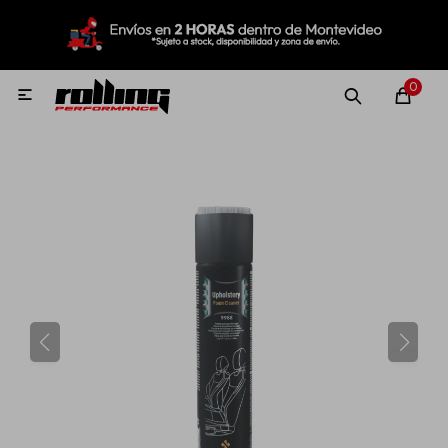
MI CUENTA
Menú
Nuevo!
Oportunidades!
Rolling Repuestos
0

Neumáticos
Llantas
Lubricantes
Aditivos
Aerosoles