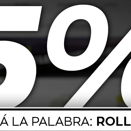
, abrillantadores, limpiadores y acondicionadores. Su material de alta cal
ucto de forma pareja
otriz (ceras, selladores, abrillantadores, etc.)
n marcas
 o directamente en la superficie.
les uniformes para lograr una cobertura homogénea.
 mismo y, si es necesario, pulir con un paño adecuado.