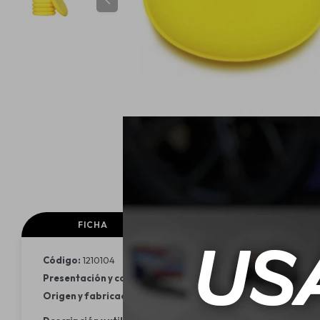
FICHA
FICHA TECNICA
Código:
1210104
Presentación y contenido:
Aplicador de poliespuma reutiliza
Origen y fabricación:
Brasil