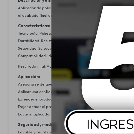
Descripción y utilidad:
Aplicador de poliespuma diseñado para aplicar ceras, selladores
el acabado final del vehículo.
Características:
Tecnología: Poliespuma de alta densidad que distribuye el prod
Durabilidad: Resiste múltiples lavados y usos sin perder eficacia
Seguridad: Su suave textura evita rayar superficies sensibles
Compatibilidad: Ideal para diversos productos de detailing autom
Resultado final: Acabado profesional con aspecto uniforme y si
Aplicación:
Asegurarse de que la superficie esté limpia y seca.
Aplicar una cantidad moderada del producto sobre la poliespuma
Extender el producto utilizando movimientos circulares o linea
Dejar actuar el producto según las instrucciones específicas del
Lavar el aplicador al finalizar para conservar su rendimiento.
Seguridad y medio ambiente:
Lavable y reutilizable, lo que reduce el desperdicio.