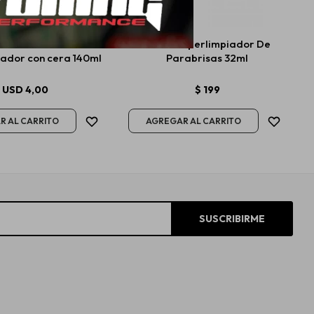
mie All Round Quick
Wurth Superlimpiador De
iador con cera 140ml
Parabrisas 32ml
USD
4,00
$
199
SUSCRIBIRME