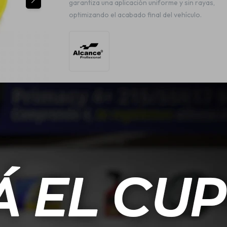
garantiza una aplicación uniforme y sin rayas,
optimizando el acabado final del vehículo.
ESPECIFICACIONES
ble, presentado como unidad única