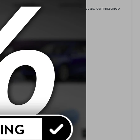
idad garantiza una aplicación uniforme y sin rayas, optimizando