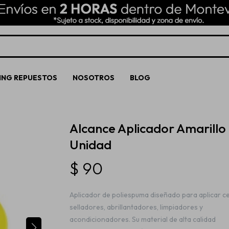
ING REPUESTOS
NOSOTROS
BLOG
Alcance Aplicador Amarillo
Unidad
$
90
Aplicador de poliespuma diseñado para aplicar ce
selladores, abrillantadores, limpiadores y
acondicionadores. Su material de alta calidad