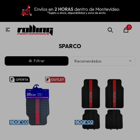
MI CUENTA
Menú
Nuevo!
Oportunidades!
Rolling Repuestos
0

SPARCO
Neumáticos
Recomendados
Llantas
Lubricantes
Aditivos
Aerosoles