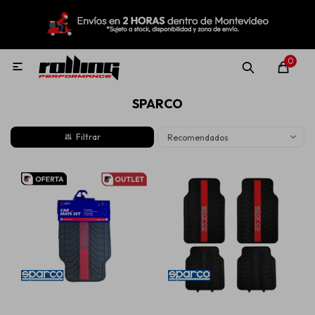
MI CUENTA
Menú
Nuevo!
Oportunidades!
Rolling Repuestos
0

SPARCO
Neumáticos
Recomendados
Llantas
Lubricantes
Aditivos
Aerosoles