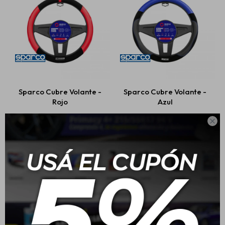
Sparco Cubre Volante -
Sparco Cubre Volante -
Rojo
Azul

USD
27,00
USD
27,00