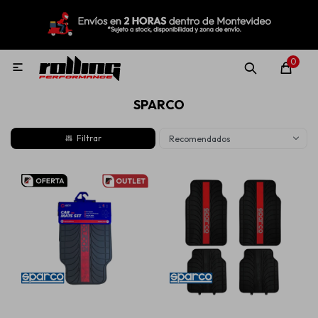
MI CUENTA
Menú
Nuevo!
Oportunidades!
Rolling Repuestos
0

SPARCO
Neumáticos
Recomendados
Llantas
Lubricantes
Aditivos
Aerosoles