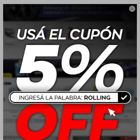

Sparco Cubre Volante -
Sparco Alfombra
Rojo
Completo - Azul
USD
29,00
USD
65,00