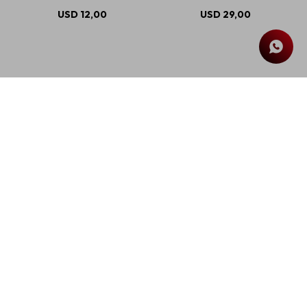
USD
12,00
USD
29,00
Sparco Cubre Volante -
Sparco Cubre Asiento
Negro
PVC - Azul
USD
27,00
$
5.783