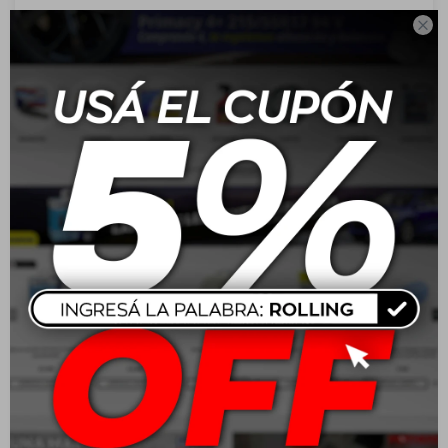
Look ofrece una iluminación blanca intensa con efecto

xenón, ideal para mejorar la visibilidad nocturna. Su diseño
permite una actualización directa de las lámparas
halógenas estándar, sin necesidad de modificaciones
eléctricas.
Características:
Tipo: Halógena
Base: HB4 / 9006
Potencia: 55W
Voltaje: 12V
Temperatura de color: 4500K
Luz blanca con efecto xenón
Producto original Narva
No requiere relay ni elevador de tensión
Aplicación:
Compatible con vehículos que utilizan lámparas HB4/9006.
Se instala fácilmente reemplazando las bombillas