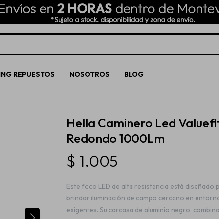
ING REPUESTOS
NOSOTROS
BLOG
Hella Caminero Led Valuefi
Redondo 1000Lm
$
1.005
Este foco LED de alta resistencia está diseñado 
brindar iluminación de campo cercano en entorn
exigentes. Su carcasa de aluminio negro, combin