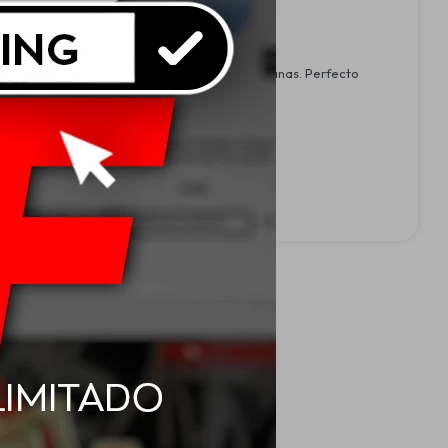
o donde se requiera luz potente en áreas cercanas. Perfecto