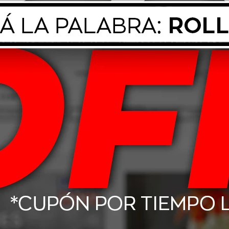
aria agrícola o de construcción, camionetas, embarcaciones o cualquier us
imáticas adversas.
ico especializado para asegurar una conexión segura y duradera.
o sin desconectar previamente la alimentación.
en centros autorizados para su correcta disposición y reciclaje.
Productos que te pueden interesar