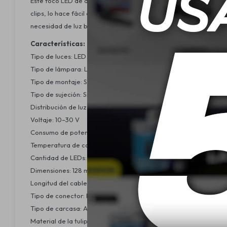
Este foco LED de alta resistencia está diseñado para brindar i
clips, lo hace fácil de montar y extremadamente duradero. Grac
necesidad de luz blanca intensa. Con grado de protección IP67, e
Características:
Tipo de luces: LED
Tipo de lámpara: LED
Tipo de montaje: Sujeción por estribo
Tipo de sujeción: Sistema de clips
Distribución de luz: Iluminación de campo cercano
Voltaje: 10–30 V
Consumo de potencia: 27 WFlujo luminoso: 1000 lm
Temperatura de color: 5700 K (luz blanca fría)
Cantidad de LEDs: 9
Dimensiones: 128 mm (alto) x 110 mm (ancho) x 35 mm (profundid
Longitud del cable: 450 mm
Tipo de conector: Extremos de cable abiertos
Tipo de carcasa: Aluminio, color negro
Material de la tulipa: PNMA (Polimetilmetacrilato)