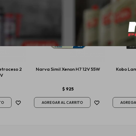
etroceso 2
Narva Simil Xenon H7 12V 55W
Kobo Lam
4V
$
925