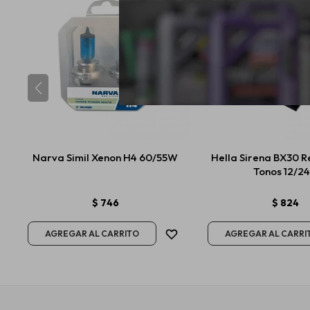
Narva Simil Xenon H4 60/55W
Hella Sirena BX30 R
Tonos 12/2
$
746
$
824