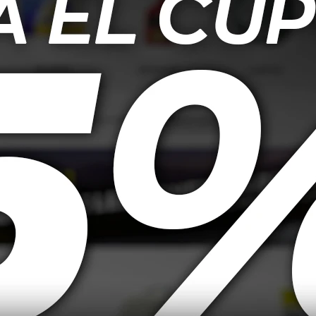
luminación de campo cercano en entornos exigentes. Su carcasa de aluminio
ias a sus 9 LEDs de alta potencia, ofrece un flujo luminoso de 1000 lúmen
s resistente al agua, polvo y golpes, lo que lo convierte en una excelente 
ad)