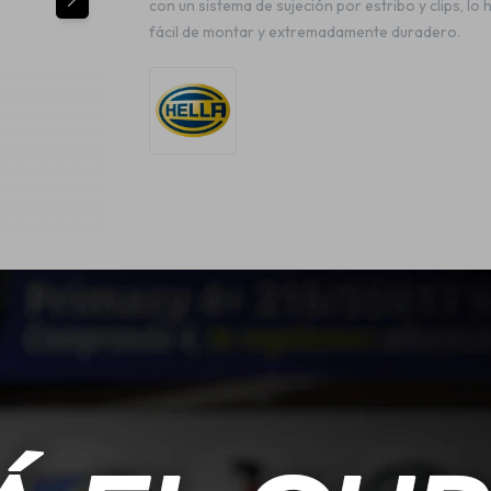
con un sistema de sujeción por estribo y clips, lo 
fácil de montar y extremadamente duradero.
ESPECIFICACIONES