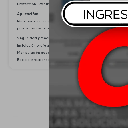
Protección: IP67 (resistente al agua, polvo y vibraciones)
Aplicación:
Ideal para iluminación auxiliar en vehículos de trabajo, maquin
para entornos al aire libre, trabajos nocturnos o condiciones cl
Seguridad y medio ambiente:
Instalación profesional: Se recomienda instalación por un técn
Manipulación adecuada: Evitar contacto con el sistema eléctric
Reciclaje responsable: Al final de su vida útil, entregar el foco 