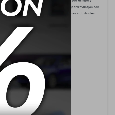
 negro, combinada con un sistema de sujeción por estribo y
es y una temperatura de color de 5700K, ideal para trabajos con
opción para vehículos, maquinaria o aplicaciones industriales.