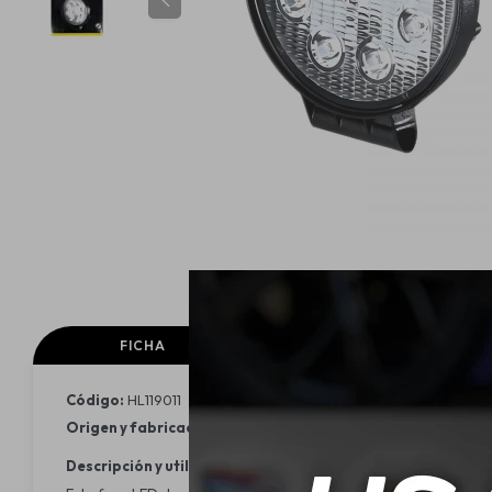
FICHA
FICHA TECNICA
Código:
HL119011
Origen y fabricación:
Alemania
Descripción y utilidad: