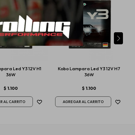
para Led Y3 12V H1
Kobo Lampara Led Y3 12V H7
36W
36W
$
1.100
$
1.100