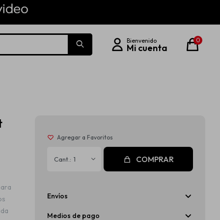
0
t
COMPRAR
1
para
Envíos
os
ada
Medios de pago