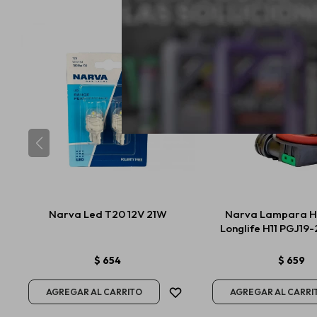
Narva Led T20 12V 21W
Narva Lampara H
Longlife H11 PGJ19
$
654
$
659