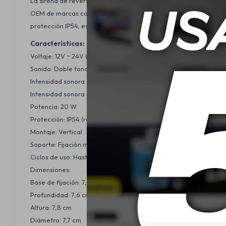
La sirena de reversa es una solución eficiente y confiable pa
OEM de marcas como BMW, Mercedes-Benz, Audi y Volkswagen, est
protección IP54, es ideal para vehículos comerciales, utilitario
Características:
Voltaje: 12V ~ 24V (bi-volt)
Sonido: Doble tono
Intensidad sonora (día): 110 dB
Intensidad sonora (noche): 80 dB
Potencia: 20 W
Protección: IP54 (resistente al polvo y salpicaduras de agua)
Montaje: Vertical
Soporte: Fijación mediante tornillos
Ciclos de uso: Hasta 50.000 sin necesidad de mantenimiento
Dimensiones:
Base de fijación: 7,8 cm
Profundidad: 7,6 cm
Altura: 7,8 cm
Diámetro: 7,7 cm