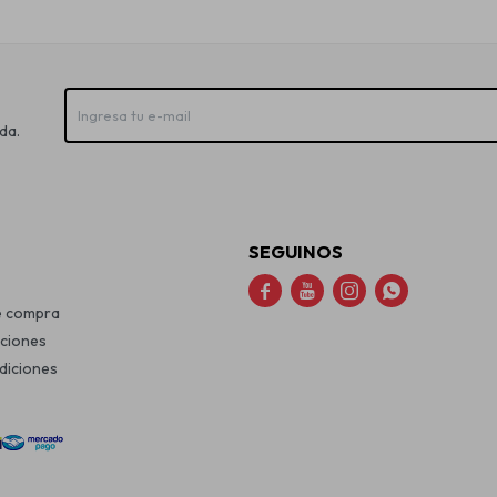
da.
SEGUINOS




e compra
uciones
diciones