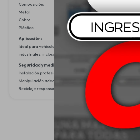
Composición:
Metal
Cobre
Plástico
Aplicación:
Ideal para vehículos comerciales, utilitarios, maquinaria pesad
industriales, incluso bajo condiciones climáticas moderadas.
Seguridad y medio ambiente:
Instalación profesional: Se recomienda que la instalación sea re
Manipulación adecuada: Evitar el mal uso o conexión incorrect
Reciclaje responsable: Desechar componentes en centros autorizad