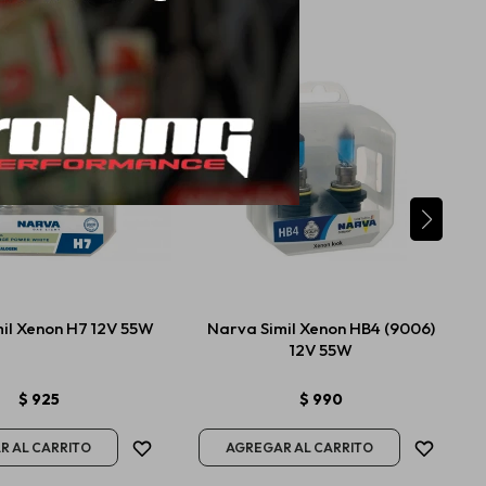
il Xenon H7 12V 55W
Narva Simil Xenon HB4 (9006)
12V 55W
$
925
$
990