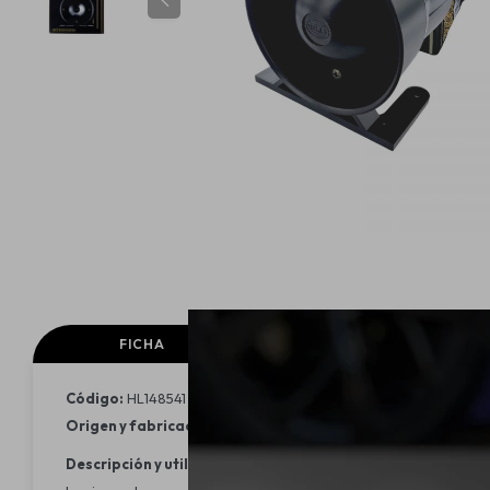
FICHA
FICHA TECNICA
Código:
HL148541
Origen y fabricación:
Alemania / Brasil
Descripción y utilidad: