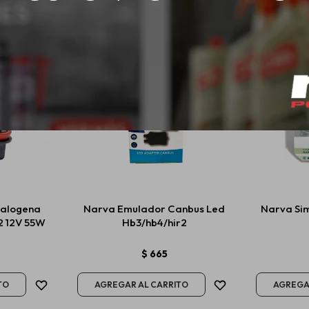
alogena
Narva Emulador Canbus Led
Narva Sim
-2 12V 55W
Hb3/hb4/hir2
$
665