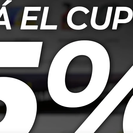
ra advertencia sonora en maniobras de retroceso. Fabricada por HELLA, ma
a sirena garantiza durabilidad, seguridad y alto rendimiento. Con sonid
s o maquinaria que opera en entornos exigentes. Soporta hasta 50.000 ciclo