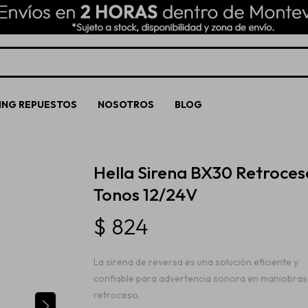
ING REPUESTOS
NOSOTROS
BLOG
Hella Sirena BX30 Retroces
Tonos 12/24V
$
824
La sirena de reversa es una solución eficiente y
confiable para advertencia sonora en maniobras
retroceso.