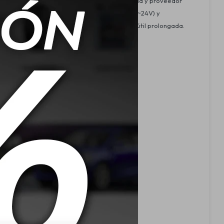
rca alemana con más de 100 años de trayectoria y proveedor
o de doble tono, funcionamiento bi-volt (12V~24V) y
s sin mantenimiento, lo que asegura una vida útil prolongada.