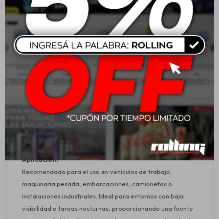
Voltaje: 10–30 V
Consumo de potencia: 27 W
Flujo luminoso: 1000 lm
Temperatura de color: 5700 K (luz blanca fría)
Cantidad de LEDs: 9
Dimensiones: 131 mm (alto) x 110 mm (ancho) x 35 mm
(profundidad)
Longitud del cable: 450 mm
Tipo de conector: Extremos de cable abiertos
Tipo de carcasa: Aluminio, color negro
Material de la tulipa: PNMA (Polimetilmetacrilato)
Protección: IP67 (resistente al agua, polvo y golpes)
Aplicación:
Recomendado para el uso en vehículos de trabajo,
maquinaria pesada, embarcaciones, camionetas o
instalaciones industriales. Ideal para entornos con baja
visibilidad o tareas nocturnas, proporcionando una fuente