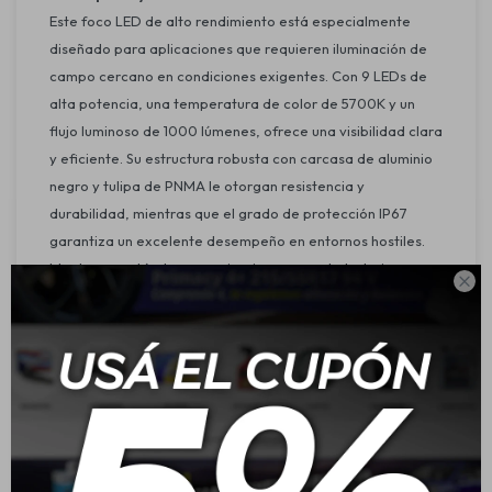
Este foco LED de alto rendimiento está especialmente
diseñado para aplicaciones que requieren iluminación de
campo cercano en condiciones exigentes. Con 9 LEDs de
alta potencia, una temperatura de color de 5700K y un
flujo luminoso de 1000 lúmenes, ofrece una visibilidad clara
y eficiente. Su estructura robusta con carcasa de aluminio
negro y tulipa de PNMA le otorgan resistencia y
durabilidad, mientras que el grado de protección IP67
garantiza un excelente desempeño en entornos hostiles.
Ideal para vehículos, maquinaria o zonas de trabajo

expuestas a polvo, agua o vibraciones.
Características:
Tipo de luces: LED
Tipo de lámpara: LED
Tipo de montaje: Sujeción por estribo
Tipo de sujeción: Sistema de clips
Distribución de luz: Iluminación de campo cercano