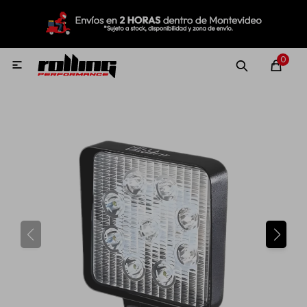
MI CUENTA
Menú
Nuevo!
Oportunidades!
Rolling Repuestos
0

Neumáticos
Llantas
Lubricantes
Aditivos
Aerosoles