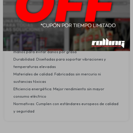
Aplicaciones:
Faros delanteros principales y auxiliares
Luces de largo alcance o carretera
Compatible con vehículos que utilizan lámparas H3 (PK22s)
Seguridad y medio ambiente:
Instalación segura: Asegurarse de no tocar el bulbo con las
manos para evitar daños por grasa
Durabilidad: Diseñadas para soportar vibraciones y
temperaturas elevadas
Materiales de calidad: Fabricadas sin mercurio ni
sustancias tóxicas
Eficiencia energética: Mejor rendimiento sin mayor
consumo eléctrico
Normativas: Cumplen con estándares europeos de calidad
y seguridad