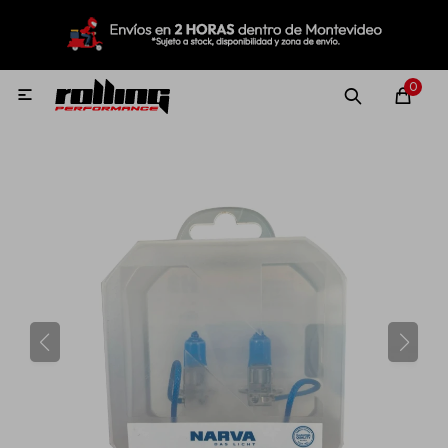
MI CUENTA
Menú
Nuevo!
Oportunidades!
Rolling Repuestos
0

Neumáticos
Llantas
Lubricantes
Aditivos
Aerosoles