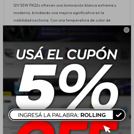
12V 55W PK22s ofrecen una iluminación blanca extrema y
moderna, brindando una mejora significativa en la
visibilidad nocturna. Con una temperatura de color de
4500K, emiten una luz que se asemeja al xenón, pero sin

necesidad de modificar el sistema eléctrico del vehículo.
Ideal para quienes buscan un estilo sofisticado y mayor
seguridad en la conducción.
Características:
Voltaje: 12V
Potencia: 55W
Tipo de base: H3 / PK22s
Temperatura de color: 4500K (blanco brillante estilo
xenón)
Tecnología alemana: Calidad y precisión garantizadas
Estética moderna: Luz blanca intensa con efecto xenón
Instalación sencilla: Reemplazo directo de bombillas
halógenas estándar