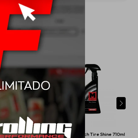
limpiador de Cuero
Mothers Mtech Tire Shine 710ml