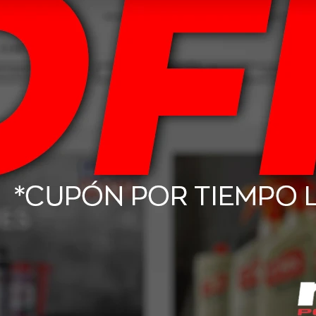
Productos que te pueden interesar
enovador De
Alcance Besttouch Hidratador
Cobril 