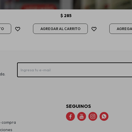
00ml
De Cueros 200ml
Lat
$
285
da.
SEGUINOS




e compra
uciones