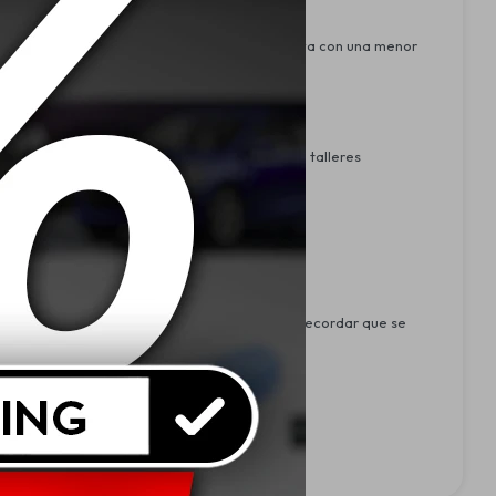
secar la piel, ofreciendo una limpieza efectiva con una menor
l uso de grandes cantidades. Ideal para uso en talleres
ar completamente el producto. Es importante recordar que se