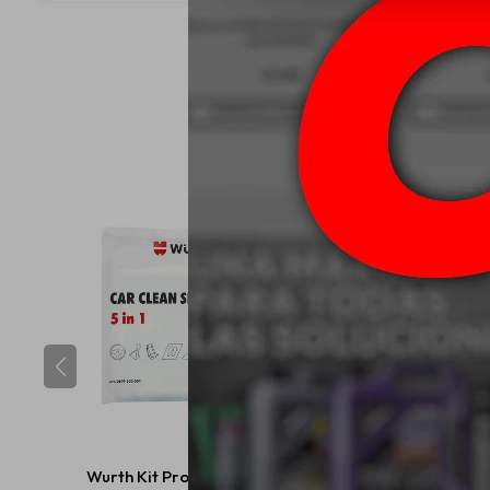
Wurth Kit Protección
Cobril Tire Shine R