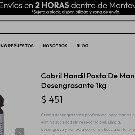
ING REPUESTOS
NOSOTROS
BLOG
Cobril Handil Pasta De Man
Desengrasante 1kg
$
451
Crema desengrasante profesional para manos q
elimina suciedad sin resecar la piel. Limpia,
desengrasa y humecta con alta eficacia en taller