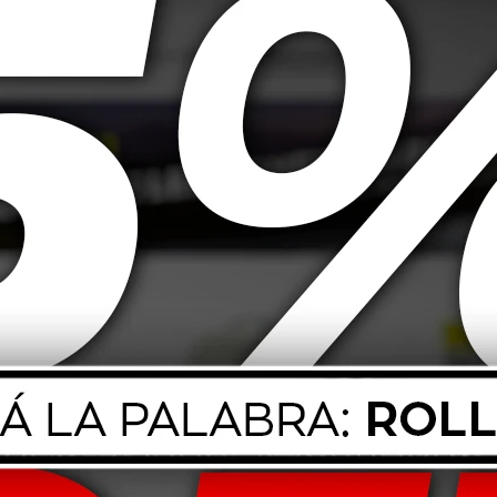
automotrices. Su exclusiva fórmula elimina rápidamente la suciedad sin re
 mismo tiempo.
iedad difícil. No reseca la piel. Fácil aplicación y enjuague. No requiere e
tar suavemente hasta eliminar la suciedad. Enjuagar con agua hasta retir
un lugar fresco y seco.
nte.
finalizar la jornada para evitar la acumulación de residuos.