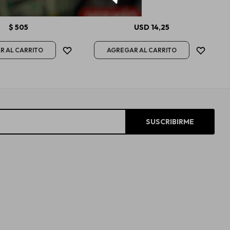
her Care 500cc
$
505
USD
14,25
SUSCRIBIRME