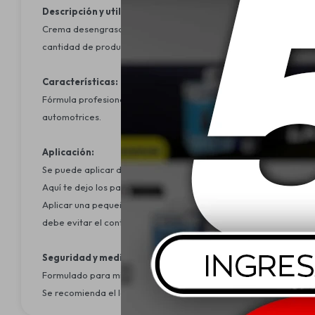
Descripción y utilidad:
Crema desengrasante para manos de uso profesional en talleres 
cantidad de producto. HANDIL limpia, desengrasa y humecta al
Características:
Fórmula profesional de alta eficacia. Remueve grasa, aceite y suc
automotrices.
Aplicación:
Se puede aplicar directamente sobre las manos sucias.
Aquí te dejo los pasos para usarlo correctamente:
Aplicar una pequeña cantidad de producto sobre las manos. Fro
debe evitar el contacto con los ojos y almacenar el producto en 
Seguridad y medio ambiente:
Formulado para minimizar el impacto en la piel y el medio ambie
Se recomienda el lavado de manos antes de hacer una pausa y al 