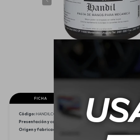
FICHA
ESPECIFICACIONES
Código:
HANDILCOBRIL
Presentación y contenido:
Tarro 1 kg
Origen y fabricación:
Uruguay