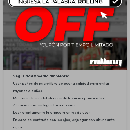
Consolas
Volantes
Modo de uso:
Aplicar el producto directamente sobre la superficie o
sobre un paño de microfibra limpio.
Esparcir de manera uniforme con movimientos suaves
hasta cubrir completamente la zona a tratar.
En caso necesario, pasar un segundo paño seco para
retirar excesos.
Seguridad y medio ambiente:
Usar paños de microfibra de buena calidad para evitar
rayones o daños.
Mantener fuera del alcance de los niños y mascotas.
Almacenar en un lugar fresco y seco.
Leer atentamente la etiqueta antes de usar.
En caso de contacto con los ojos, enjuagar con abundante
agua.