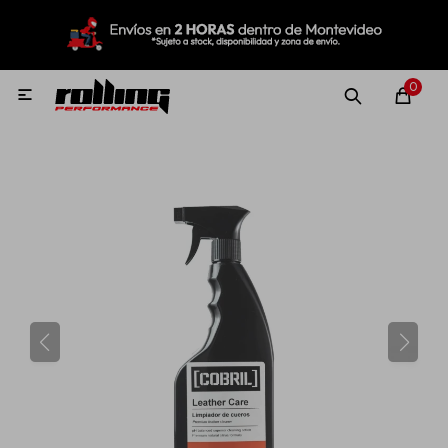
MI CUENTA
Menú
Nuevo!
Oportunidades!
Rolling Repuestos
0

Neumáticos
Llantas
Lubricantes
Aditivos
Aerosoles