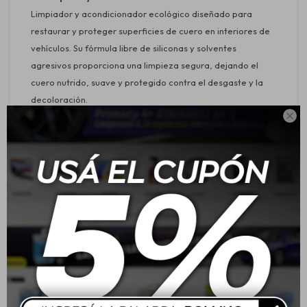
Limpiador y acondicionador ecológico diseñado para
restaurar y proteger superficies de cuero en interiores de
vehículos. Su fórmula libre de siliconas y solventes
agresivos proporciona una limpieza segura, dejando el
cuero nutrido, suave y protegido contra el desgaste y la
decoloración.

Características:
Limpieza profunda y restauración del cuero.
Contiene cítricos naturales que limpian y nutren.
Protección contra rayos UV para evitar grietas y pérdida
de color.
Fórmula ecológica, sin solventes ni siliconas.
Acabado natural y no graso.
Aplicación:
Especialmente formulado para el interior de vehículos:
Asientos de cuero
Paneles de puertas