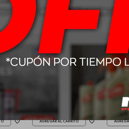
l Polish
Acondicionador De Cueros
Mothers L
Leather Pro Cobril 500cc
$
680