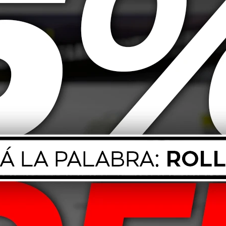
illo intenso, una gran protección que reduce el deterioramiento de sus n
tico.
a esparcir el producto sobre la cubierta.
antes de utilizar el producto. Almacenar en lugar fresco y seco. En caso d
Productos que te pueden interesar