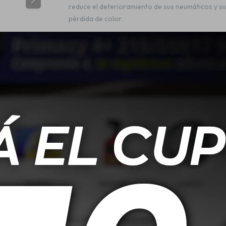
reduce el deterioramiento de sus neumáticos y su
pérdida de color.