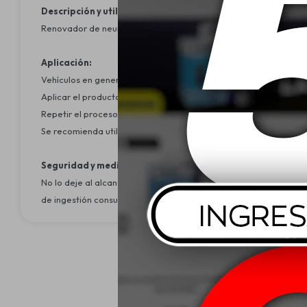
Descripción y utilidad:
Renovador de neumáticos con una fórmula en gel que brinda un br
Aplicación:
Vehículos en general.
Aplicar el producto sobre el aplicador y esparcir sobre el neumá
Repetir el proceso hasta lograr el resultado deseado.
Se recomienda utilizar un aplicador de poliespuma o esponja par
Seguridad y medio ambiente:
No lo deje al alcance de los niños. Lee atentamente la etiqueta 
de ingestión consulte rápidamente con un médico.