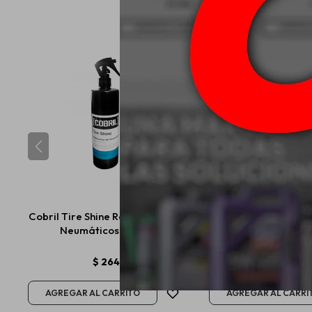
Cobril Tire Shine Renovador De
Koch Chemie Meta
Neumáticos 500ml
0.75Gr
$
264
USD
15,00