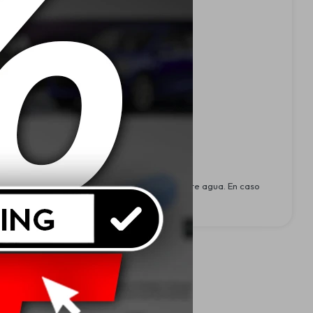
eumáticos y su pérdida de color.
e tener contacto con los ojos lave con abundante agua. En caso