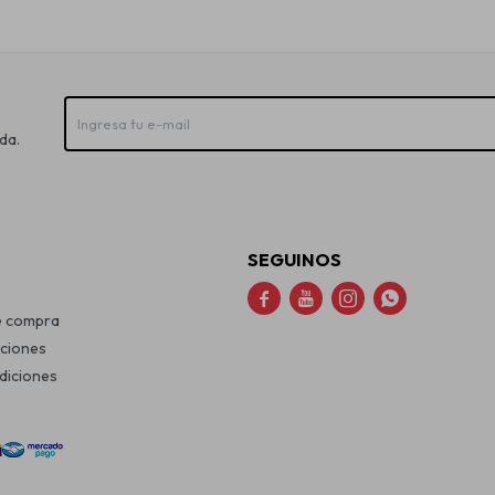
da.
SEGUINOS




e compra
uciones
diciones