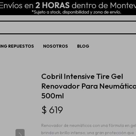
ING REPUESTOS
NOSOTROS
BLOG
Cobril Intensive Tire Gel
Renovador Para Neumátic
500ml
$
619
Renovador de neumáticos con una fórmula en gel
brinda un brillo intenso, una gran protección que