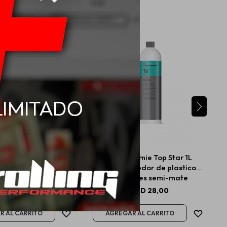
eather Cleaner 355ml
Koch chemie Top Star 1L
Embellecedor de plastico
interiores semi-mate
USD
25,00
USD
28,00