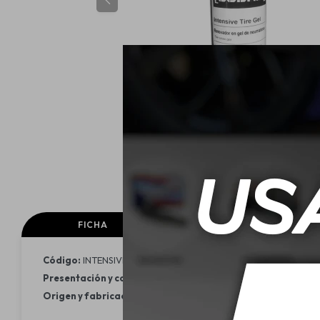
FICHA
ESPECIFICACIONES
Código:
INTENSIVETIREGEL
Presentación y contenido:
botella 500 mL.
Origen y fabricación:
Uruguay