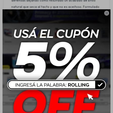
defensas dejando como resultado un acabado de brillo
natural que seca al tacto y que no es aceitoso. Formulado
con polímeros resistentes que brindan un efecto de brillo

duradero por mas tiempo. Al ser aplicado periódicamente
brinda una protección contra el envejecimiento de todas
las partes exteriores de plástico y goma previniendo la
formación de grietas y al decoloración.
Características:
Protege la superficie del desgaste.
Brillo duradero.
Fácil aplicación.
Aplicación:
Vehículos en general.
Aplicar directamente el producto sobre las gomas y
plásticos asegurándote previamente que estén limpios y
secos.