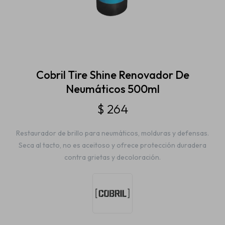
Estética automotriz
Accesorios
Cobril Tire Shine Renovador De
Neumáticos 500ml
Baterías
$
264
Restaurador de brillo para neumáticos, molduras y defensas.
Repuestos
Seca al tacto, no es aceitoso y ofrece protección duradera
contra grietas y decoloración.
Servicios