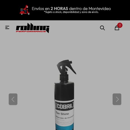
MI CUENTA
Menú
Nuevo!
Oportunidades!
Rolling Repuestos
0

Neumáticos
Llantas
Lubricantes
Aditivos
Aerosoles