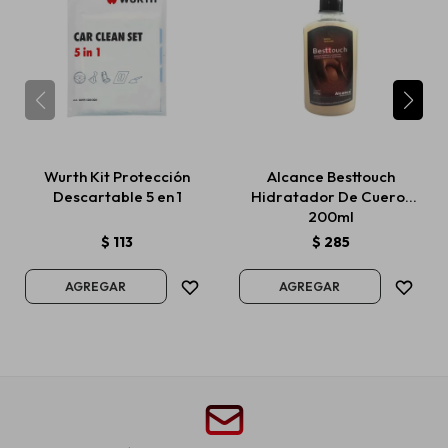
Wurth Kit Protección
Alcance Besttouch
Descartable 5 en 1
Hidratador De Cueros
200ml
$
113
$
285