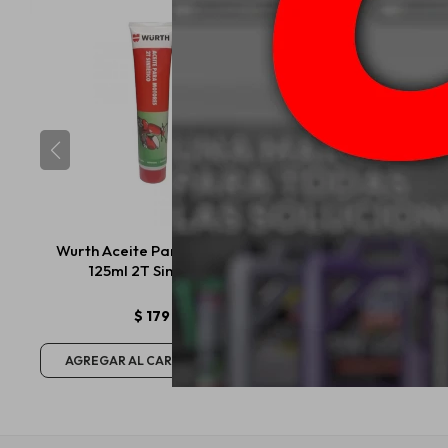
Wurth Aceite Para Motores
5W30 Petronas Syn
125ml 2T Sintético
XS - SP 1L
$
179
USD
13,16