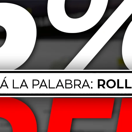
de alto rendimiento. Ofrece excelente protección contra el desgaste, lim
l del motor y mantiene su eficiencia en condiciones de alta exigencia y 
condiciones severas y diversas temperaturas, tanto en ciudad como en c
.00MB 229.3 / MB Autorización: 229.5BMW LL-01Renault 0700/0710Porsch
s ojos y la piel. El descarte inadecuado de aceite lubricante y su envase co
edio ambiente.
Productos que te pueden interesar