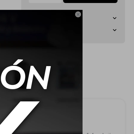

Envíos
Medios de pago