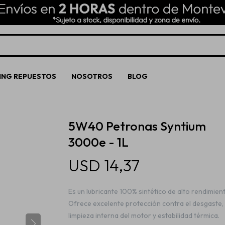
ING REPUESTOS
NOSOTROS
BLOG
5W40 Petronas Syntium
3000e - 1L
USD
14,37
Es un lubricante 100% sintético de alto rendimien
Ofrece excelente protección contra el desgaste,
limpieza interna del motor y estabilidad térmica.