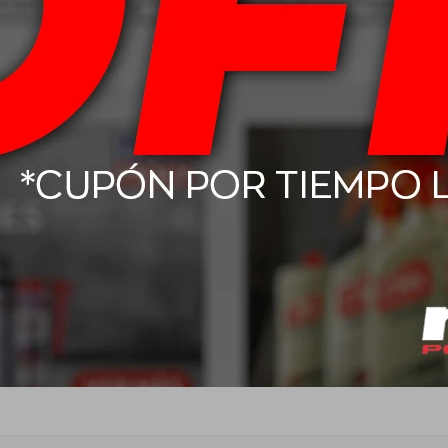
tium 3000
15W50 Liqui Moly Motorbike 4T
0W20 Petr
Street 1L
$
687