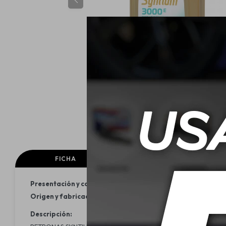
FICHA
Presentación y contenido:
Bidón 1L y 4L
Origen y fabricación:
Brasil/Malasia
Descripción: