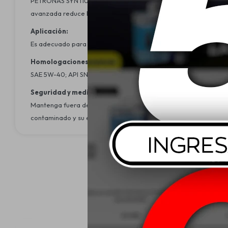
PETRONAS SYNTIUM 3000E 5W-40 es un lubricante 100% sintético 
avanzada reduce la formación de depósitos, prolonga la vida úti
Aplicación:
Es adecuado para motores de alto rendimiento que operan bajo 
Homologaciones:
SAE 5W-40; API SNACEA A3/B3 - A3/B4VW 501.01 / 502.00 / 505
Seguridad y medio ambiente:
Mantenga fuera del alcance de los niños. Evite el contacto con lo
contaminado y su embalaje deben ser reciclados. Preserve el m