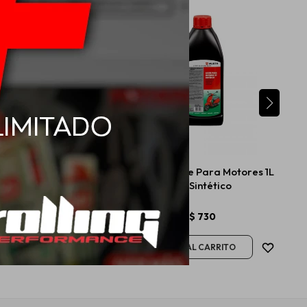
onas Syntium 7000 -
Wurth Aceite Para Motores 1L
XS 1L
2T Sintético
USD
17,36
$
730