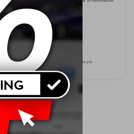
pieza interna del motor y estabilidad térmica. Su formulación
temperaturas extremas.
arretera.
e A40
ntaminan el agua y el suelo. El lubricante usado y/o