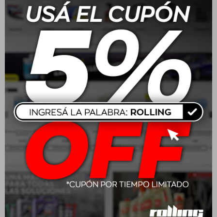
Productos que te pueden interesar
5W30 Petronas Syntium
5W40 Petronas Syntium
3000 XS - SP 1L
3000e - 1L