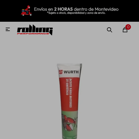
MI CUENTA
Menú
Nuevo!
Oportunidades!
Rolling Repuestos
0

Neumáticos
Llantas
Lubricantes
Aditivos
Aerosoles