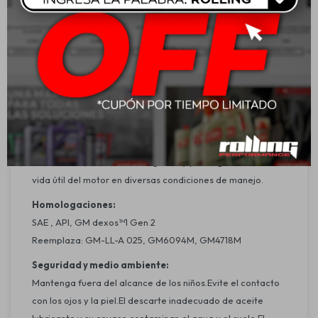
severas.
Aprobación oficial GM dexos™1 gen 2.
Contribuye al ahorro de combustible.
Aplicación:
Recomendado para vehículos livianos, especialmente
automóviles GM con motores a gasolina, etanol, GNV o
flex.También es apto para motores de otras marcas como
FORD y CHRYSLER.Desarrollado para garantizar alto
rendimiento, eficiencia energética y prolongación de la
vida útil del motor en diversas condiciones de manejo.
Homologaciones:
SAE , API, GM dexos™1 Gen 2
Reemplaza: GM-LL-A 025, GM6094M, GM4718M
Seguridad y medio ambiente:
Mantenga fuera del alcance de los niños.Evite el contacto
con los ojos y la piel.El descarte inadecuado de aceite