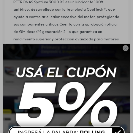
PETRONAS Syntium 3000 XS es un lubricante 100%
sintético, desarrollado con la tecnología CoolTech™, que
ayuda a controlar el calor excesivo del motor, protegiendo
sus componentes críticos.Cuenta con la aprobación oficial
de GM dexos™1 generación 2, lo que garantiza un
rendimiento superior y protección avanzada para motores
modernos.Es ideal para vehículos GM que utilizan gasolina,

etanol, GNV y sistemas flex, y reemplaza especificaciones
antiguas como GM-LL-A 025, GM6094M y
GM4718M.También es adecuado para vehículos de otros
fabricantes como FORD y CHRYSLER, ofreciendo alto
rendimiento, control térmico eficiente y ahorro de
combustible.
Características:
Tecnología CoolTech™ para un excelente control de
temperatura.
Máxima protección contra el desgaste y depósitos.
Mejora en el rendimiento del motor en condiciones