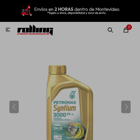
MI CUENTA
Menú
Nuevo!
Oportunidades!
Rolling Repuestos
0

Neumáticos
Llantas
Lubricantes
Aditivos
Aerosoles