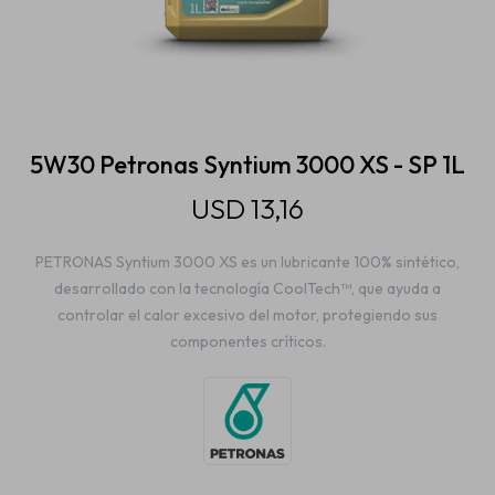
Estética automotriz
Accesorios
5W30 Petronas Syntium 3000 XS - SP 1L
USD
13,16
Baterías
PETRONAS Syntium 3000 XS es un lubricante 100% sintético,
desarrollado con la tecnología CoolTech™, que ayuda a
Repuestos
controlar el calor excesivo del motor, protegiendo sus
componentes críticos.
Servicios