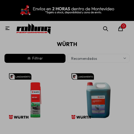
MI CUENTA
Menú
Nuevo!
Oportunidades!
Rolling Repuestos
0

WÜRTH
Neumáticos
Recomendados
Llantas
Lubricantes
Aditivos
Aerosoles