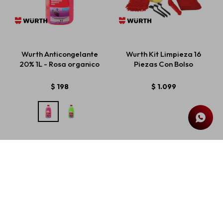
Wurth Anticongelante
Wurth Kit Limpieza 16
20% 1L - Rosa organico
Piezas Con Bolso
$
198
$
1.099