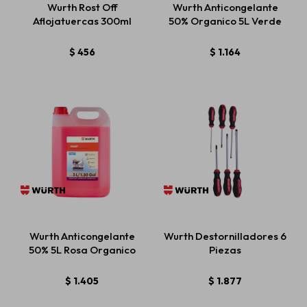
Wurth Rost Off
Wurth Anticongelante
Aflojatuercas 300ml
50% Organico 5L Verde
Estética automotriz
$
456
$
1.164
Accesorios
Baterías
Repuestos
Wurth Anticongelante
Wurth Destornilladores 6
Servicios
50% 5L Rosa Organico
Piezas
$
1.405
$
1.877