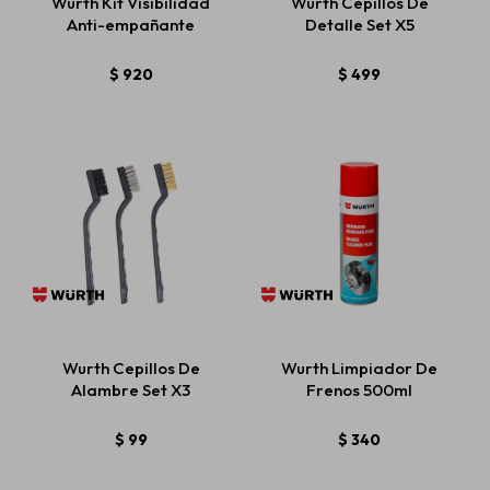
Wurth Kit Visibilidad
Wurth Cepillos De
Anti-empañante
Detalle Set X5
$
920
$
499
Wurth Cepillos De
Wurth Limpiador De
Alambre Set X3
Frenos 500ml
$
99
$
340