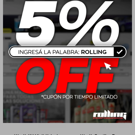
Wurth Anticongelante
Wurth Superlimpiador
50% 5L Organico Longlife
De Parabrisas 32ml
- Rojo
$
1.650
$
199