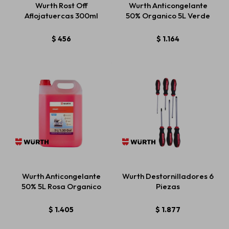
Wurth Rost Off
Wurth Anticongelante
Aflojatuercas 300ml
50% Organico 5L Verde
Estética automotriz
$
456
$
1.164
Accesorios
Baterías
Repuestos
Wurth Anticongelante
Wurth Destornilladores 6
Servicios
50% 5L Rosa Organico
Piezas
$
1.405
$
1.877