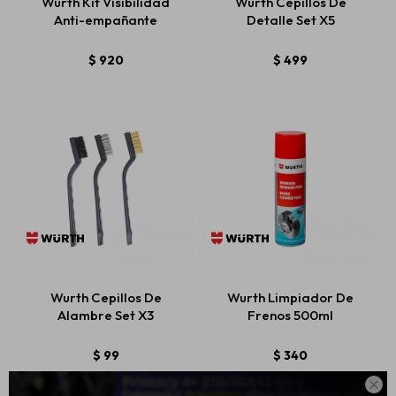
Wurth Kit Visibilidad
Wurth Cepillos De
Anti-empañante
Detalle Set X5
$
920
$
499
Wurth Cepillos De
Wurth Limpiador De
Alambre Set X3
Frenos 500ml
$
99
$
340
