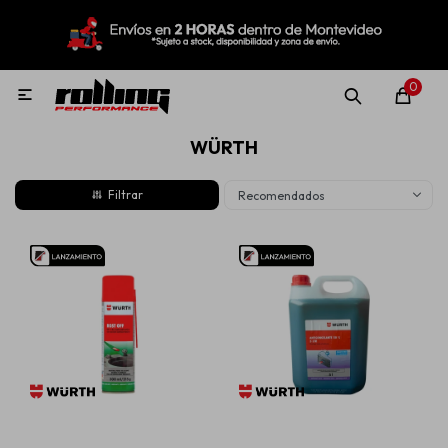
MI CUENTA
Menú
Nuevo!
Oportunidades!
Rolling Repuestos
0

WÜRTH
Neumáticos
Recomendados
Llantas
Lubricantes
Aditivos
Aerosoles