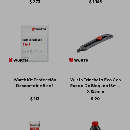
$
273
$
1.145
Wurth Kit Protección
Wurth Trincheta Eco Con
Descartable 5 en 1
Rueda De Bloqueo 18mm
X 155mm
$
113
$
90