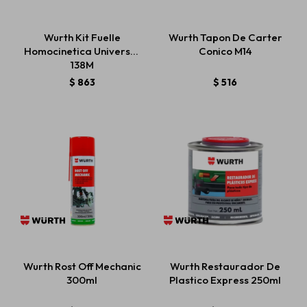
Wurth Kit Fuelle
Wurth Tapon De Carter
Homocinetica Universal
Conico M14
138M
$
863
$
516
Wurth Rost Off Mechanic
Wurth Restaurador De
300ml
Plastico Express 250ml