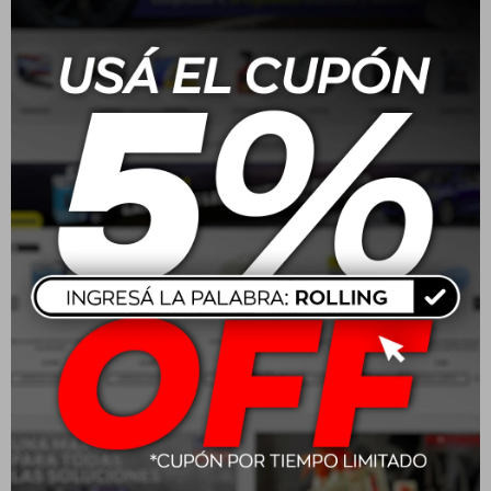
Wurth Limpiador A/C
Wurth Anticorrosivo 5L
HSW200 Plus Lavanda
Rosa
$
513
$
654