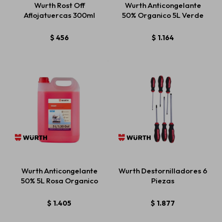
Wurth Rost Off
Wurth Anticongelante
Aflojatuercas 300ml
50% Organico 5L Verde
Estética automotriz
$
456
$
1.164
Accesorios
Baterías
Repuestos
Wurth Anticongelante
Wurth Destornilladores 6
Servicios
50% 5L Rosa Organico
Piezas
$
1.405
$
1.877