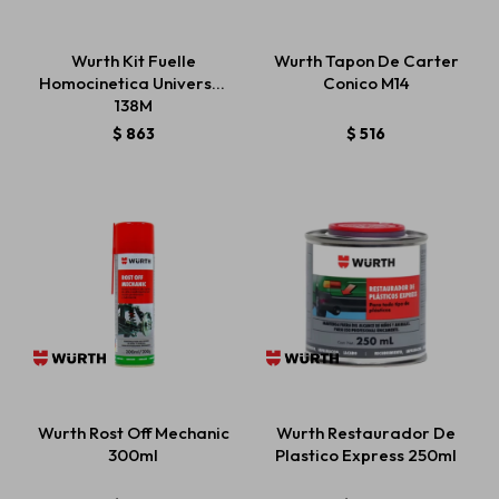
Wurth Kit Fuelle
Wurth Tapon De Carter
Homocinetica Universal
Conico M14
138M
$
863
$
516
Wurth Rost Off Mechanic
Wurth Restaurador De
300ml
Plastico Express 250ml