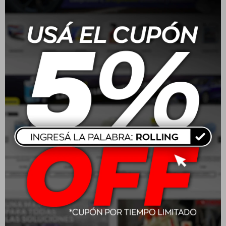
Wurth Limpiador A/C
Wurth Anticorrosivo 5L
HSW200 Plus Lavanda
Rosa
$
513
$
654