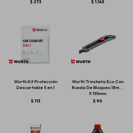
$
273
$
1.145
Wurth Kit Protección
Wurth Trincheta Eco Con
Descartable 5 en 1
Rueda De Bloqueo 18mm
X 155mm
$
113
$
90