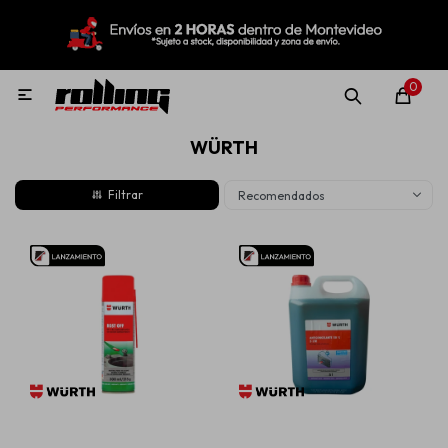
MI CUENTA
Menú
Nuevo!
Oportunidades!
Rolling Repuestos
0

WÜRTH
Neumáticos
Recomendados
Llantas
Lubricantes
Aditivos
Aerosoles