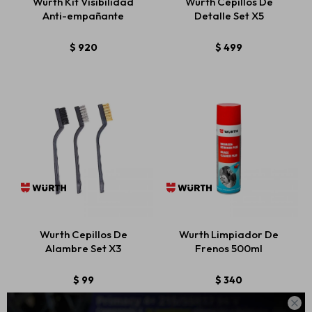
Wurth Kit Visibilidad
Wurth Cepillos De
Anti-empañante
Detalle Set X5
$
920
$
499
Wurth Cepillos De
Wurth Limpiador De
Alambre Set X3
Frenos 500ml
$
99
$
340
