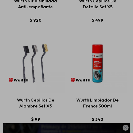
Wurth Kit Visibilidad
Wurth Cepillos De
Anti-empañante
Detalle Set X5
$
920
$
499
Wurth Cepillos De
Wurth Limpiador De
Alambre Set X3
Frenos 500ml
$
99
$
340
