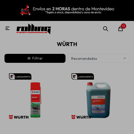
MI CUENTA
Menú
Nuevo!
Oportunidades!
Rolling Repuestos
0

WÜRTH
Neumáticos
Recomendados
Llantas
Lubricantes
Aditivos
Aerosoles