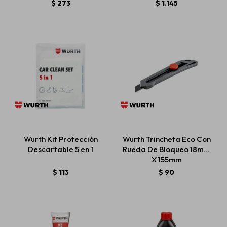
$
273
$
1.145
Wurth Kit Protección
Wurth Trincheta Eco Con
Descartable 5 en 1
Rueda De Bloqueo 18mm
X 155mm
$
113
$
90