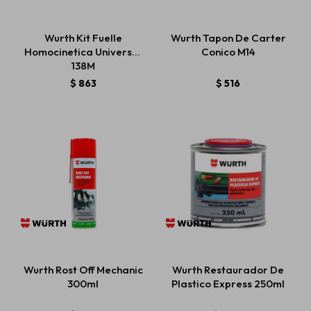
Wurth Kit Fuelle
Wurth Tapon De Carter
Homocinetica Universal
Conico M14
138M
$
863
$
516
Wurth Rost Off Mechanic
Wurth Restaurador De
300ml
Plastico Express 250ml