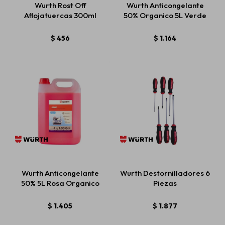
Wurth Rost Off
Wurth Anticongelante
Aflojatuercas 300ml
50% Organico 5L Verde
Estética automotriz
$
456
$
1.164
Accesorios
Baterías
Repuestos
Wurth Anticongelante
Wurth Destornilladores 6
Servicios
50% 5L Rosa Organico
Piezas
$
1.405
$
1.877