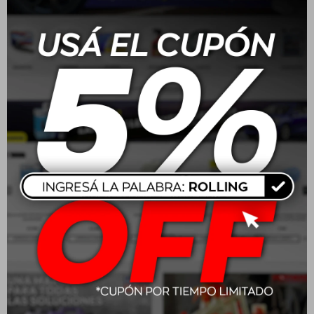
Wurth Limpiador A/C
Wurth Anticorrosivo 5L
HSW200 Plus Lavanda
Rosa
$
513
$
654