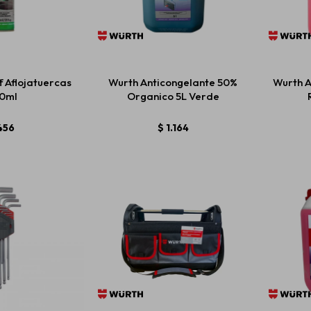
f Aflojatuercas
Wurth Anticongelante 50%
Wurth A
0ml
Organico 5L Verde
456
$
1.164