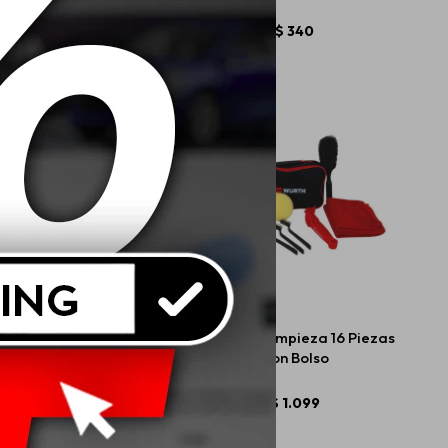
$
99
$
340
nticongelante 20% 1L -
Wurth Kit Limpieza 16 Piezas
Rosa organico
Con Bolso
$
198
$
1.099