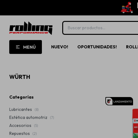
NUEVO!
OPORTUNIDADES!
ROLL
MENÚ
WÜRTH
Categorías
Lubricantes
(8)
Estética automotriz
(7)
Accesorios
(5)
Repuestos
(2)