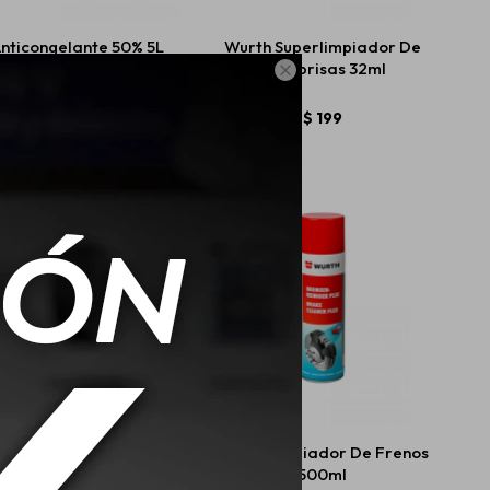
nticongelante 50% 5L
Wurth Superlimpiador De
ico Longlife - Rojo
Parabrisas 32ml

$
1.650
$
199
Cepillos De Alambre
Wurth Limpiador De Frenos
Set X3
500ml