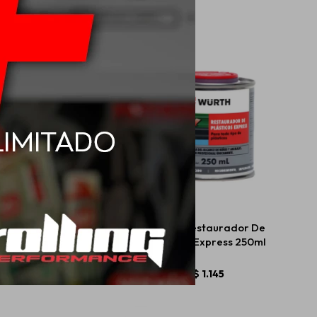
 Rost Off Mechanic
Wurth Restaurador De
300ml
Plastico Express 250ml
$
273
$
1.145