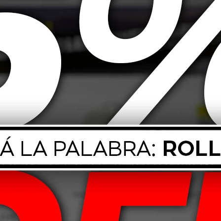
920
$
499
dor A/C HSW200
Wurth Anticorrosivo 5L Rosa
Wurth A
Lavanda
513
$
654