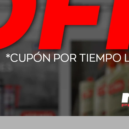
le Homocinetica
Wurth Tapon De Carter
Wurth
sal 138M
Conico M14
863
$
516