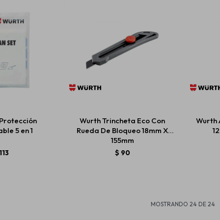
 Protección
Wurth Trincheta Eco Con
Wurth 
ble 5 en 1
Rueda De Bloqueo 18mm X
12
155mm
113
$
90
MOSTRANDO
24
DE
24