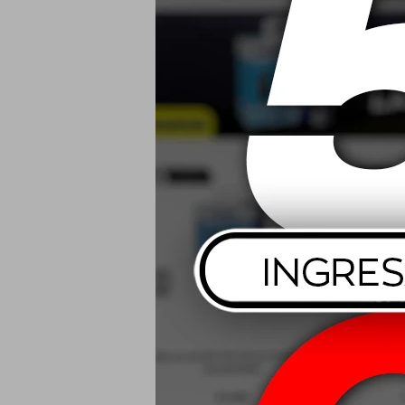
$
Wurth Limpia
Plus 
$