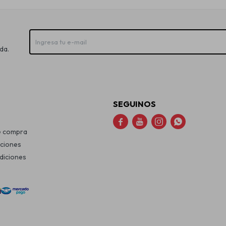
da.
SEGUINOS




e compra
uciones
diciones