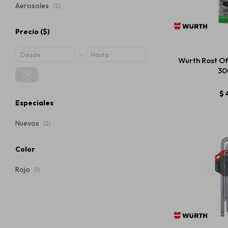
Aerosoles
(2)
Precio
($)
Wurth Rost Of
30
OK
$
Especiales
Nuevos
(2)
Color
Rojo
(1)