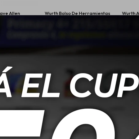
ave Allen
Wurth Bolso De Herramientas
Wurth A
Larga 9 Piezas
Con Base Plastica 25kg
Organ
.196
$
2.590
ibilidad Anti-
Wurth Cepillos De Detalle Set
Wurth 
ñante
X5