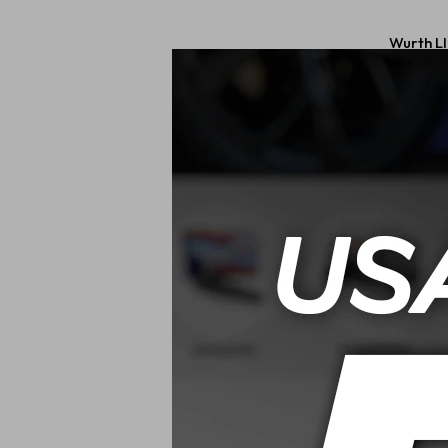
Wurth Ll
Hexagonales 
$
1
Wurth Kit Vis
empa