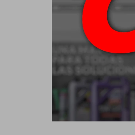
Wurth Kit Fuel
Univer
$