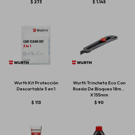
$
273
$
1.145
Wurth Kit Protección
Wurth Trincheta Eco Con
Descartable 5 en 1
Rueda De Bloqueo 18mm
X 155mm
$
113
$
90