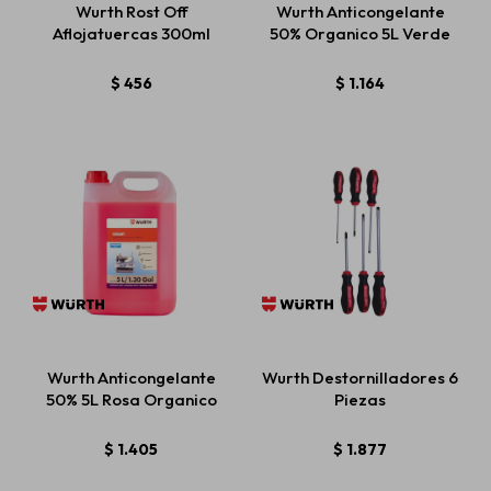
Wurth Rost Off
Wurth Anticongelante
Aflojatuercas 300ml
50% Organico 5L Verde
Estética automotriz
$
456
$
1.164
Accesorios
Baterías
Repuestos
Wurth Anticongelante
Wurth Destornilladores 6
Servicios
50% 5L Rosa Organico
Piezas
$
1.405
$
1.877