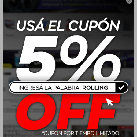

Wurth Limpiador A/C
Wurth Anticorrosivo 5L
HSW200 Plus Lavanda
Rosa
$
513
$
654