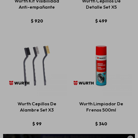
Wurth Kit Visibilidad
Wurth Cepillos De
Anti-empañante
Detalle Set X5
$
920
$
499
Wurth Cepillos De
Wurth Limpiador De
Alambre Set X3
Frenos 500ml
$
99
$
340