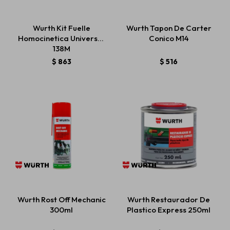
Wurth Kit Fuelle
Wurth Tapon De Carter
Homocinetica Universal
Conico M14
138M
$
863
$
516
Wurth Rost Off Mechanic
Wurth Restaurador De
300ml
Plastico Express 250ml