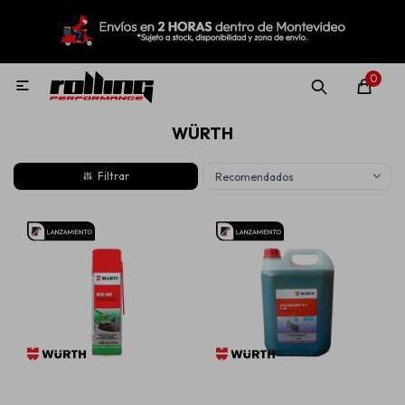
MI CUENTA
Menú
Nuevo!
Oportunidades!
Rolling Repuestos
0

WÜRTH
Neumáticos
Recomendados
Llantas
Lubricantes
Aditivos
Aerosoles