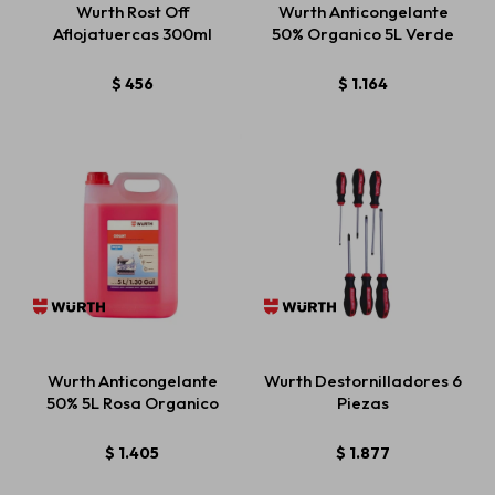
Wurth Rost Off
Wurth Anticongelante
Aflojatuercas 300ml
50% Organico 5L Verde
Estética automotriz
$
456
$
1.164
Accesorios
Baterías
Repuestos
Wurth Anticongelante
Wurth Destornilladores 6
Servicios
50% 5L Rosa Organico
Piezas
$
1.405
$
1.877