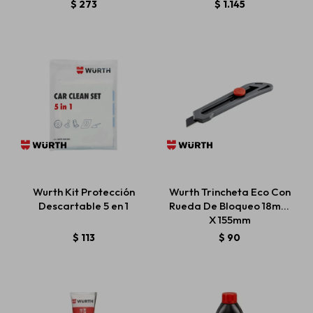
$
273
$
1.145
Wurth Kit Protección
Wurth Trincheta Eco Con
Descartable 5 en 1
Rueda De Bloqueo 18mm
X 155mm
$
113
$
90