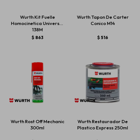
Wurth Kit Fuelle
Wurth Tapon De Carter
Homocinetica Universal
Conico M14
138M
$
863
$
516
Wurth Rost Off Mechanic
Wurth Restaurador De
300ml
Plastico Express 250ml