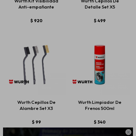
Wurth Kit Visibilidad
Wurth Cepillos De
Anti-empañante
Detalle Set X5
$
920
$
499
Wurth Cepillos De
Wurth Limpiador De
Alambre Set X3
Frenos 500ml
$
99
$
340
