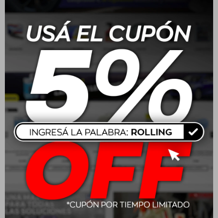
Wurth Limpiador A/C
Wurth Anticorrosivo 5L
HSW200 Plus Lavanda
Rosa
$
513
$
654