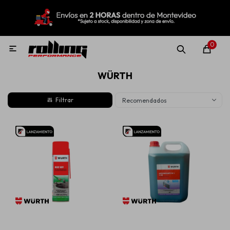
MI CUENTA
Menú
Nuevo!
Oportunidades!
Rolling Repuestos
0

WÜRTH
Neumáticos
Recomendados
Llantas
Lubricantes
Aditivos
Aerosoles