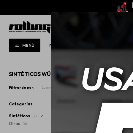
NUEVO!
OPORTUNIDADES!
ROLL
MENÚ
SINTÉTICOS WÜRTH
Filtrando por:
Lubricantes
Sintéticos
Quitar filtros
Categorías
Sintéticos
(2)
Otros
(6)