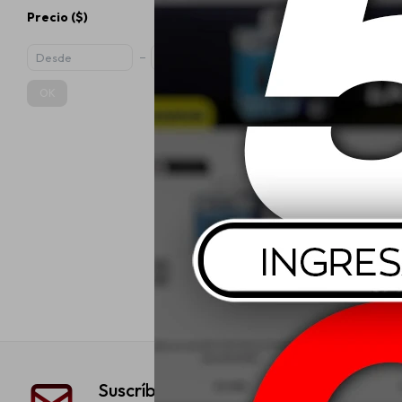
Precio
($)
OK
Wurth Aceite
125ml 2T
$
Suscríbete a nuestra newsletter