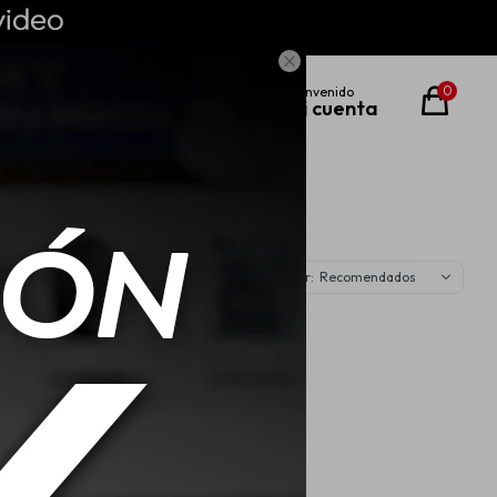

0
Recomendados