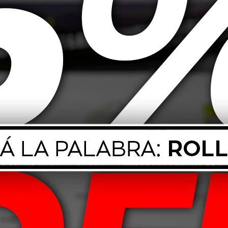
 Para Motores
Wurth Aceite Para Motores 1L
 Sintético
2T Sintético
179
$
730