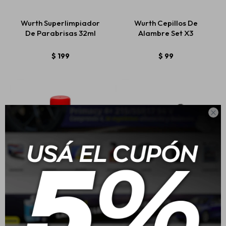
Wurth Superlimpiador
Wurth Cepillos De
De Parabrisas 32ml
Alambre Set X3
Estética automotriz
$
199
$
99
Accesorios
Baterías

Repuestos
Servicios
Wurth Limpiador A/C
Wurth Kit Limpieza 16
HSW200 Plus Lavanda
Piezas Con Bolso
$
513
$
1.099