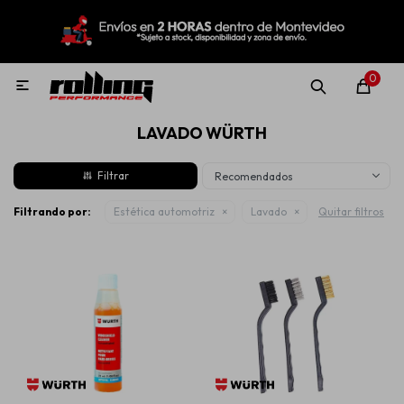
MI CUENTA
Menú
Nuevo!
Oportunidades!
Rolling Repuestos
0

LAVADO WÜRTH
Neumáticos
Recomendados
Llantas
Filtrando por:
Estética automotriz
Lavado
Quitar filtros
Lubricantes
Aditivos
Aerosoles