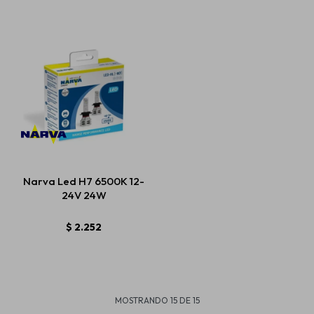
Narva Led H7 6500K 12-
24V 24W
$
2.252
MOSTRANDO
15
DE
15