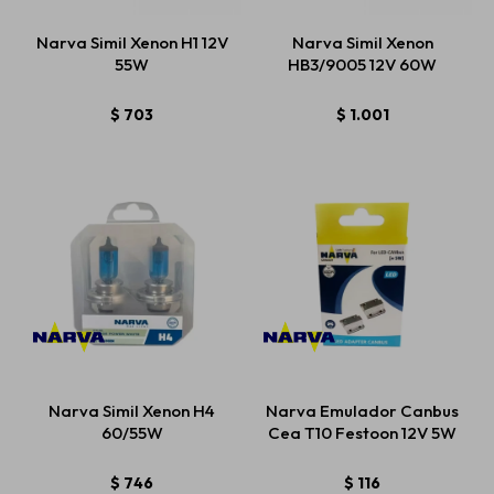
Narva Simil Xenon H1 12V
Narva Simil Xenon
55W
HB3/9005 12V 60W
$
703
$
1.001
Narva Simil Xenon H4
Narva Emulador Canbus
60/55W
Cea T10 Festoon 12V 5W
$
746
$
116