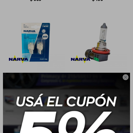

Narva Led T20 12V 21W
Narva Lampara
Halogena Longlife H11
PGJ19-2 12V 55W
$
654
$
659