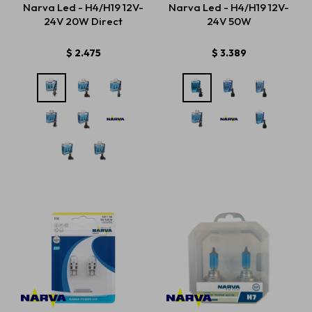
Narva Led - H4/H19 12V-
Narva Led - H4/H19 12V-
24V 20W Direct
24V 50W
Estética automotriz
$
2.475
$
3.389
Accesorios
Baterías
Repuestos
Servicios