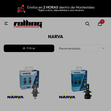
MI CUENTA
Menú
Nuevo!
Oportunidades!
Rolling Repuestos
0

NARVA
Neumáticos
Recomendados
Llantas
Lubricantes
Aditivos
Aerosoles