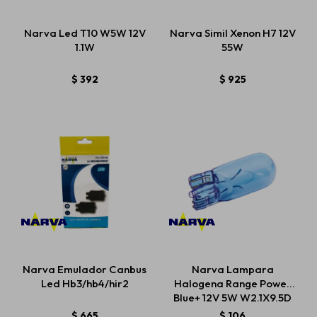
Narva Led T10 W5W 12V
Narva Simil Xenon H7 12V
1.1W
55W
$
392
$
925
Narva Emulador Canbus
Narva Lampara
Led Hb3/hb4/hir2
Halogena Range Power
Blue+ 12V 5W W2.1X9.5D
$
665
$
106