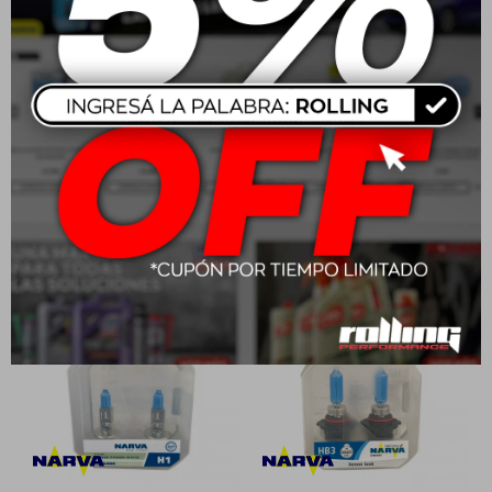
Narva Simil Xenon H3 12V
Narva Simil Xenon HB4
55W
(9006) 12V 55W
$
679
$
990