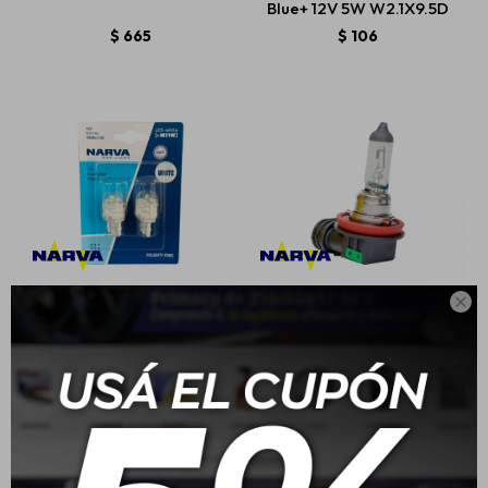
Blue+ 12V 5W W2.1X9.5D
$
665
$
106

Narva Led T20 12V 21W
Narva Lampara
Halogena Longlife H11
PGJ19-2 12V 55W
$
654
$
659