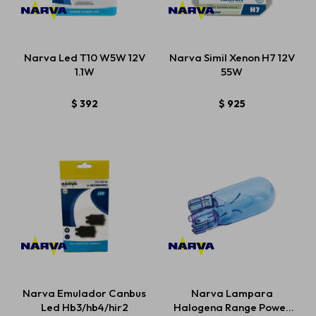
Narva Led T10 W5W 12V
Narva Simil Xenon H7 12V
1.1W
55W
$
392
$
925
Narva Emulador Canbus
Narva Lampara
Led Hb3/hb4/hir2
Halogena Range Power