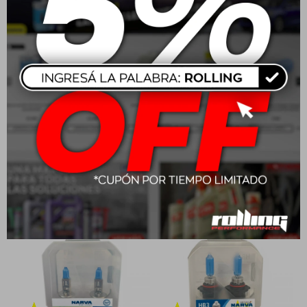
Narva Simil Xenon H3 12V
Narva Simil Xenon HB4
55W
(9006) 12V 55W
$
679
$
990