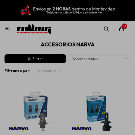
MI CUENTA
Menú
Nuevo!
Oportunidades!
Rolling Repuestos
0

ACCESORIOS NARVA
Neumáticos
Recomendados
Llantas
Filtrando por:
Accesorios
Lubricantes
Aditivos
Aerosoles