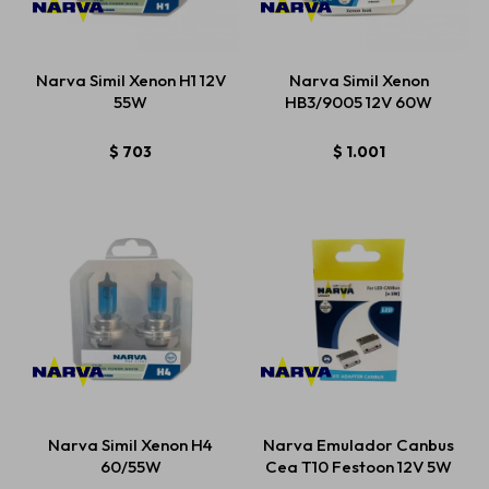
Narva Simil Xenon H1 12V
Narva Simil Xenon
55W
HB3/9005 12V 60W
$
703
$
1.001
Narva Simil Xenon H4
Narva Emulador Canbus
60/55W
Cea T10 Festoon 12V 5W