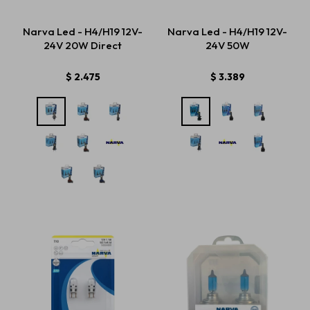
Narva Led - H4/H19 12V-
Narva Led - H4/H19 12V-
24V 20W Direct
24V 50W
Estética automotriz
$
2.475
$
3.389
Accesorios
Baterías
Repuestos
Servicios