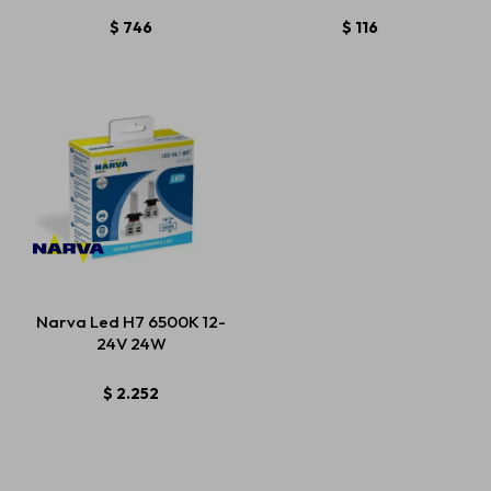
$
746
$
116
Narva Led H7 6500K 12-
24V 24W
$
2.252