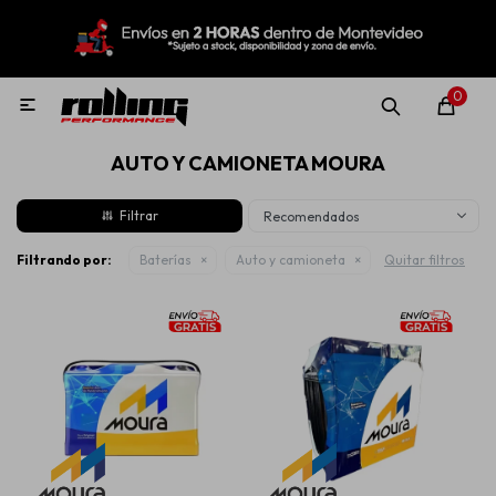
MI CUENTA
Menú
Nuevo!
Oportunidades!
Rolling Repuestos
0

AUTO Y CAMIONETA MOURA
Neumáticos
Recomendados
Llantas
Filtrando por:
Baterías
Auto y camioneta
Quitar filtros
Lubricantes
Aditivos
Aerosoles