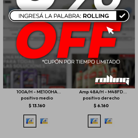
Batería Moura 165 Amp
Batería Moura 70/75
100A/H - ME100HA
Amp 48A/H - M48FD
positivo medio
positivo derecho
$
13.160
$
6.160