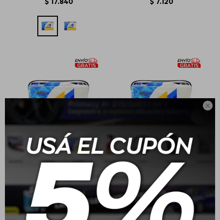
$
17.840
$
7.120

Batería Moura 140 Amp
Batería Moura 155 Amp
80A/H - M80RD positivo
95A/H M95QD positivo
derecho
derecho
$
11.280
$
13.720