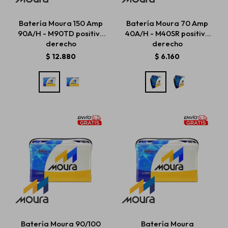
Batería Moura 150 Amp
Batería Moura 70 Amp
90A/H - M90TD positivo
40A/H - M40SR positivo
Estética automotriz
derecho
derecho
$
12.880
$
6.160
Accesorios
Baterías
Repuestos
Servicios
Batería Moura 90/100
Batería Moura